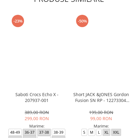
-23%
-50%
Saboti Crocs Echo X -
Short JACK &JONES Gordon
207937-001
Fusion SN RP - 12273304-
Black RP
389,00 RON
199,00 RON
299,00 RON
99,00 RON
Marime:
Marime:
48-49
36-37
37-38
38-39
S
M
L
XL
XXL