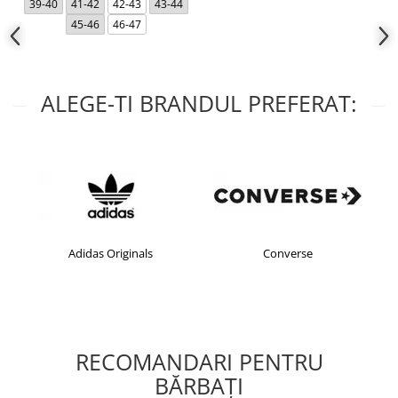
39-40
41-42
42-43
43-44
45-46
46-47
ALEGE-TI BRANDUL PREFERAT:
Adidas Originals
Converse
RECOMANDARI PENTRU
BĂRBAŢI