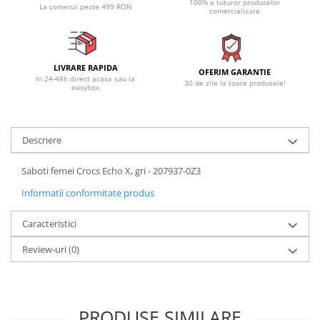
100% a tuturor produselor
La comenzi peste 499 RON
comercializate
LIVRARE RAPIDA
OFERIM GARANTIE
In 24-48h direct acasa sau la
30 de zile la toate produsele!
easybox
Descriere
Saboti femei Crocs Echo X, gri - 207937-0Z3
Informatii conformitate produs
Caracteristici
Review-uri
(0)
PRODUSE SIMILARE