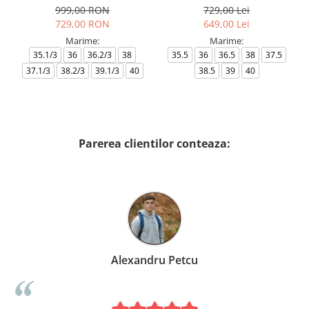
999,00 RON
729,00 Lei
729,00 RON
649,00 Lei
Marime:
Marime:
35.1/3
36
36.2/3
38
35.5
36
36.5
38
37.5
37.1/3
38.2/3
39.1/3
40
38.5
39
40
Parerea clientilor conteaza:
Alexandru Petcu