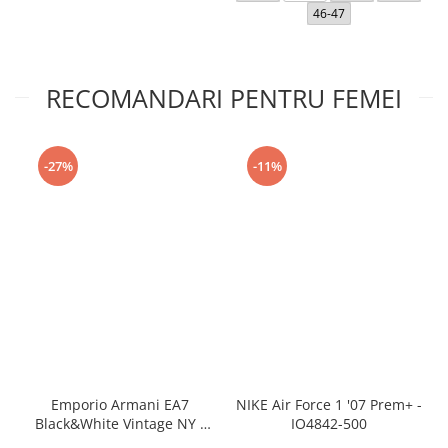
46-47
RECOMANDARI PENTRU FEMEI
-27%
-11%
Emporio Armani EA7
NIKE Air Force 1 '07 Prem+ -
Black&White Vintage NY -
IO4842-500
AF18609-7X000541-MZ926