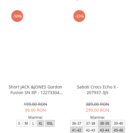
-50%
-23%
Short JACK &JONES Gordon
Saboti Crocs Echo X -
Fusion SN RP - 12273304-
207937-3J5
Black RP
199,00 RON
389,00 RON
99,00 RON
299,00 RON
Marime:
Marime:
S
M
L
XL
XXL
36-37
37-38
38-39
39-40
41-42
42-43
43-44
45-46