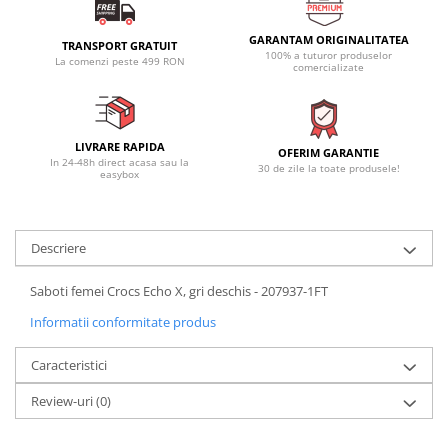
GARANTAM ORIGINALITATEA
TRANSPORT GRATUIT
100% a tuturor produselor
La comenzi peste 499 RON
comercializate
LIVRARE RAPIDA
OFERIM GARANTIE
In 24-48h direct acasa sau la
30 de zile la toate produsele!
easybox
Descriere
Saboti femei Crocs Echo X, gri deschis - 207937-1FT
Informatii conformitate produs
Caracteristici
Review-uri
(0)