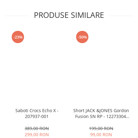
PRODUSE SIMILARE
-23%
-50%
Saboti Crocs Echo X -
Short JACK &JONES Gordon
207937-001
Fusion SN RP - 12273304-
Black RP
389,00 RON
199,00 RON
299,00 RON
99,00 RON