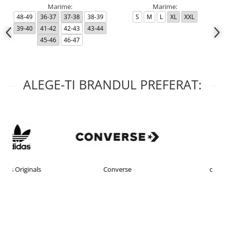
Marime:
Marime:
48-49
36-37
37-38
38-39
S
M
L
XL
XXL
39-40
41-42
42-43
43-44
45-46
46-47
ALEGE-TI BRANDUL PREFERAT:
Converse
crocs