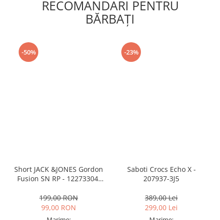
RECOMANDARI PENTRU
BĂRBAŢI
-50%
-23%
Short JACK &JONES Gordon
Saboti Crocs Echo X -
Fusion SN RP - 12273304-
207937-3J5
Black RP
199,00 RON
389,00 Lei
99,00 RON
299,00 Lei
Marime:
Marime: