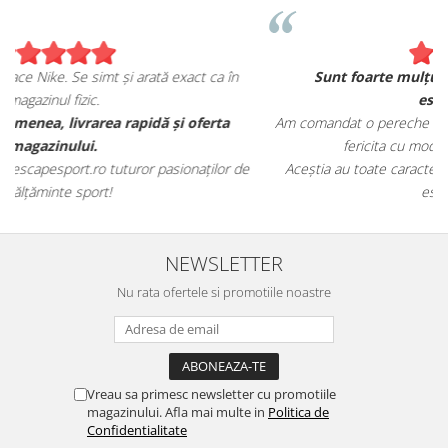
 în
Sunt foarte mulțumita de achiziția mea de pe
escapesport.ro!
a
Am comandat o pereche de sneakers Jordan și sunt extrem de
fericita cu modul in care mi se potrivesc.
r de
Aceștia au toate caracteristicile specifice mărcii, iar calitatea
este excelentă.
NEWSLETTER
Nu rata ofertele si promotiile noastre
Vreau sa primesc newsletter cu promotiile
magazinului. Afla mai multe in
Politica de
Confidentialitate