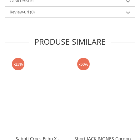
Caracteristici
Review-uri
(0)
PRODUSE SIMILARE
-23%
-50%
Saboti Crocs Echo X -
Short JACK &JONES Gordon