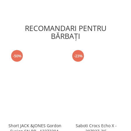
RECOMANDARI PENTRU
BĂRBAŢI
-50%
-23%
Short JACK &JONES Gordon
Saboti Crocs Echo X -