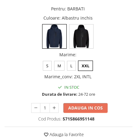
Pentru
:
BARBATI
Culoare
: Albastru inchis
Marime
:
S
M
L
XXL
Marime_conv
:
2XL INTL
IN STOC
Durata de livrare:
24-72 ore
ADAUGA IN COS
Cod Produs:
5715866951148
Adauga la Favorite