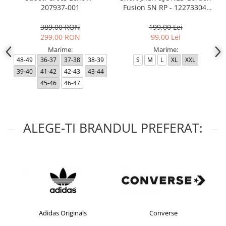
207937-001
Fusion SN RP - 12273304-
Black RP
389,00 RON
199,00 Lei
299,00 RON
99,00 Lei
Marime:
Marime:
48-49
36-37
37-38
38-39
S
M
L
XL
XXL
39-40
41-42
42-43
43-44
45-46
46-47
ALEGE-TI BRANDUL PREFERAT:
Adidas Originals
Converse