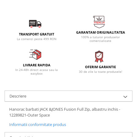
GARANTAM ORIGINALITATEA
TRANSPORT GRATUIT
100% a tuturor produselor
La comenzi peste 499 RON
comercializate
LIVRARE RAPIDA
OFERIM GARANTIE
In 24-48h direct acasa sau la
30 de zile la toate produsele!
easybox
Descriere
Hanorac barbati JACK &JONES Fusion Full Zip, albastru inchis -
12289821-Outer Space
Informatii conformitate produs