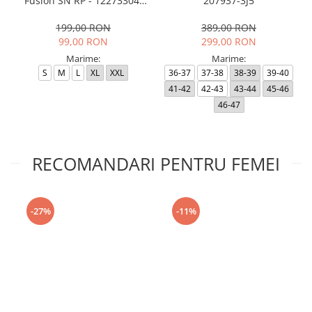
Fusion SN RP - 12273304-
207937-3J5
Black RP
199,00 RON
389,00 RON
99,00 RON
299,00 RON
Marime:
Marime:
S
M
L
XL
XXL
36-37
37-38
38-39
39-40
41-42
42-43
43-44
45-46
46-47
RECOMANDARI PENTRU FEMEI
-27%
-11%