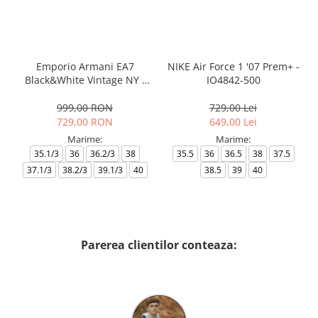
Emporio Armani EA7
NIKE Air Force 1 '07 Prem+ -
Black&White Vintage NY -
IO4842-500
AF18609-7X000541-MZ926
999,00 RON
729,00 Lei
729,00 RON
649,00 Lei
Marime:
Marime:
35.1/3
36
36.2/3
38
35.5
36
36.5
38
37.5
37.1/3
38.2/3
39.1/3
40
38.5
39
40
Parerea clientilor conteaza: