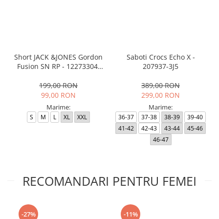
Short JACK &JONES Gordon
Saboti Crocs Echo X -
Fusion SN RP - 12273304-
207937-3J5
Black RP
199,00 RON
389,00 RON
99,00 RON
299,00 RON
Marime:
Marime:
S
M
L
XL
XXL
36-37
37-38
38-39
39-40
41-42
42-43
43-44
45-46
46-47
RECOMANDARI PENTRU FEMEI
-27%
-11%