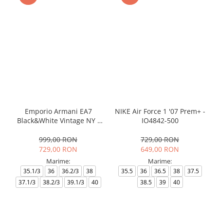
Emporio Armani EA7
NIKE Air Force 1 '07 Prem+ -
Black&White Vintage NY -
IO4842-500
AF18609-7X000541-MZ926
999,00 RON
729,00 RON
729,00 RON
649,00 RON
Marime:
Marime:
35.1/3
36
36.2/3
38
35.5
36
36.5
38
37.5
37.1/3
38.2/3
39.1/3
40
38.5
39
40