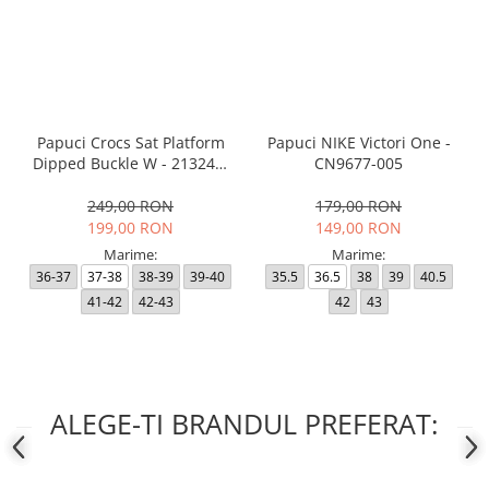
Papuci Crocs Sat Platform
Papuci NIKE Victori One -
Dipped Buckle W - 213246-
CN9677-005
2NM
249,00 RON
179,00 RON
199,00 RON
149,00 RON
Marime:
Marime:
36-37
37-38
38-39
39-40
35.5
36.5
38
39
40.5
41-42
42-43
42
43
ALEGE-TI BRANDUL PREFERAT: