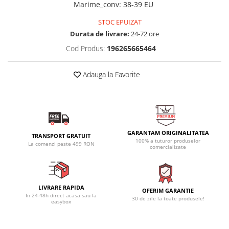
Marime_conv
:
38-39 EU
STOC EPUIZAT
Durata de livrare:
24-72 ore
Cod Produs:
196265665464
Adauga la Favorite
GARANTAM ORIGINALITATEA
TRANSPORT GRATUIT
100% a tuturor produselor
La comenzi peste 499 RON
comercializate
LIVRARE RAPIDA
OFERIM GARANTIE
In 24-48h direct acasa sau la
30 de zile la toate produsele!
easybox