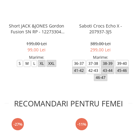
Short JACK &JONES Gordon
Saboti Crocs Echo X -
Fusion SN RP - 12273304-
207937-3J5
Black RP
199,00 Lei
389,00 Lei
99,00 Lei
299,00 Lei
Marime:
Marime:
S
M
L
XL
XXL
36-37
37-38
38-39
39-40
41-42
42-43
43-44
45-46
46-47
RECOMANDARI PENTRU FEMEI
-27%
-11%