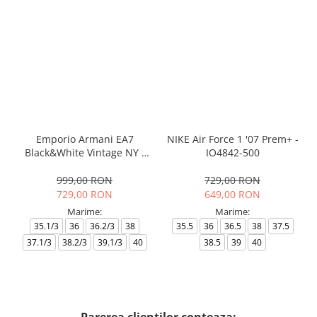
Emporio Armani EA7
NIKE Air Force 1 '07 Prem+ -
Black&White Vintage NY -
IO4842-500
AF18609-7X000541-MZ926
999,00 RON
729,00 RON
729,00 RON
649,00 RON
Marime:
Marime:
35.1/3
36
36.2/3
38
35.5
36
36.5
38
37.5
37.1/3
38.2/3
39.1/3
40
38.5
39
40
Parerea clientilor conteaza: