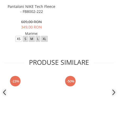
Pantaloni NIKE Tech Fleece
- FB8002-222
609,00 RON
349,00 RON
Marime:
XS
S
M
L
XL
PRODUSE SIMILARE
-23%
-50%