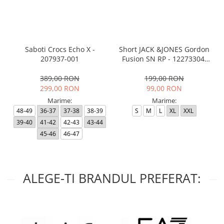
Saboti Crocs Echo X -
Short JACK &JONES Gordon
207937-001
Fusion SN RP - 12273304-
Black RP
389,00 RON
199,00 RON
299,00 RON
99,00 RON
Marime:
Marime:
48-49
36-37
37-38
38-39
S
M
L
XL
XXL
39-40
41-42
42-43
43-44
45-46
46-47
ALEGE-TI BRANDUL PREFERAT: