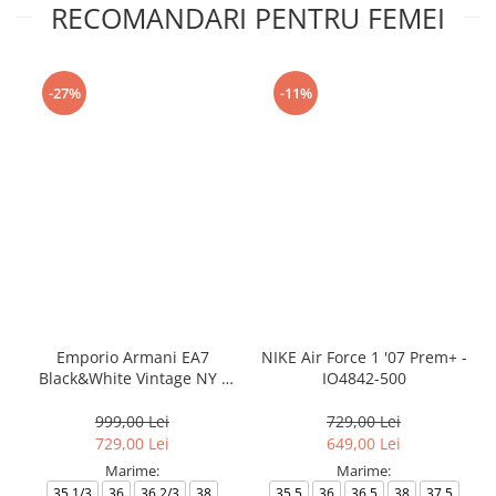
RECOMANDARI PENTRU FEMEI
-27%
-11%
Emporio Armani EA7
NIKE Air Force 1 '07 Prem+ -
Black&White Vintage NY -
IO4842-500
AF18609-7X000541-MZ926
999,00 Lei
729,00 Lei
729,00 Lei
649,00 Lei
Marime:
Marime:
35.1/3
36
36.2/3
38
35.5
36
36.5
38
37.5