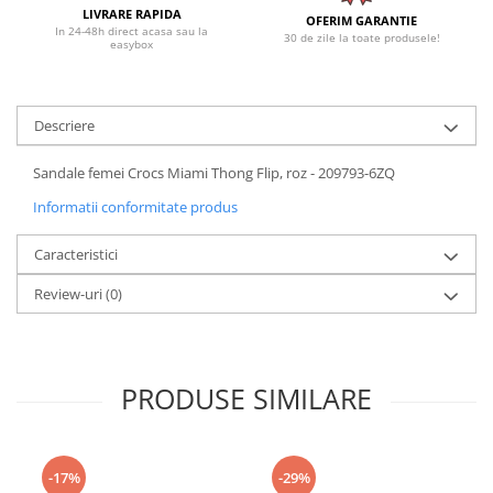
LIVRARE RAPIDA
OFERIM GARANTIE
In 24-48h direct acasa sau la
30 de zile la toate produsele!
easybox
Descriere
Sandale femei Crocs Miami Thong Flip, roz - 209793-6ZQ
Informatii conformitate produs
Caracteristici
Review-uri
(0)
PRODUSE SIMILARE
-17%
-29%