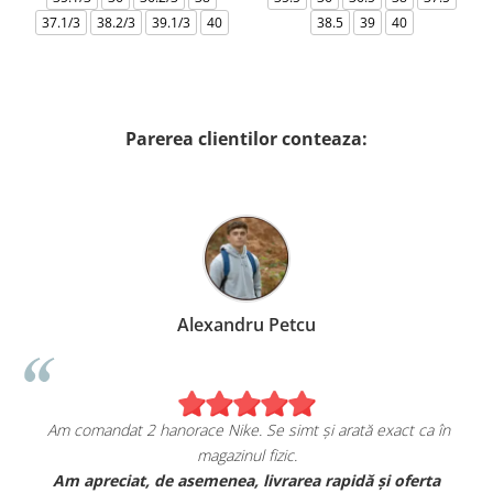
37.1/3
38.2/3
39.1/3
40
38.5
39
40
Parerea clientilor conteaza:
Alexandru Petcu
Am comandat 2 hanorace Nike. Se simt și arată exact ca în
magazinul fizic.
t
Am apreciat, de asemenea, livrarea rapidă și oferta