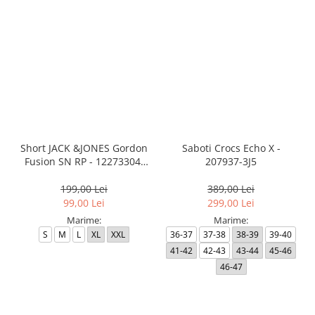
Short JACK &JONES Gordon
Saboti Crocs Echo X -
Fusion SN RP - 12273304-
207937-3J5
Black RP
199,00 Lei
389,00 Lei
99,00 Lei
299,00 Lei
Marime:
Marime:
S
M
L
XL
XXL
36-37
37-38
38-39
39-40
41-42
42-43
43-44
45-46
46-47