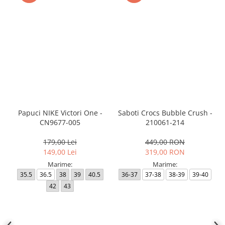
Papuci NIKE Victori One -
Saboti Crocs Bubble Crush -
CN9677-005
210061-214
179,00 Lei
449,00 RON
149,00 Lei
319,00 RON
Marime:
Marime:
35.5
36.5
38
39
40.5
36-37
37-38
38-39
39-40
42
43