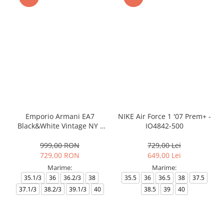
Emporio Armani EA7
NIKE Air Force 1 '07 Prem+ -
Black&White Vintage NY -
IO4842-500
AF18609-7X000541-MZ926
999,00 RON
729,00 Lei
729,00 RON
649,00 Lei
Marime:
Marime:
35.1/3
36
36.2/3
38
35.5
36
36.5
38
37.5
37.1/3
38.2/3
39.1/3
40
38.5
39
40