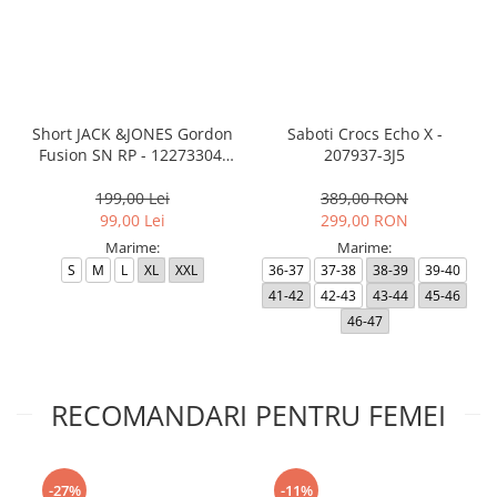
Short JACK &JONES Gordon
Saboti Crocs Echo X -
Fusion SN RP - 12273304-
207937-3J5
Black RP
199,00 Lei
389,00 RON
99,00 Lei
299,00 RON
Marime:
Marime:
S
M
L
XL
XXL
36-37
37-38
38-39
39-40
41-42
42-43
43-44
45-46
46-47
RECOMANDARI PENTRU FEMEI
-27%
-11%