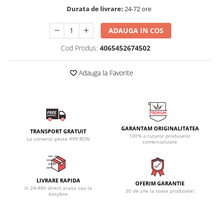
Durata de livrare:
24-72 ore
ADAUGA IN COS
Cod Produs:
4065452674502
Adauga la Favorite
GARANTAM ORIGINALITATEA
TRANSPORT GRATUIT
100% a tuturor produselor
La comenzi peste 499 RON
comercializate
LIVRARE RAPIDA
OFERIM GARANTIE
In 24-48h direct acasa sau la
30 de zile la toate produsele!
easybox