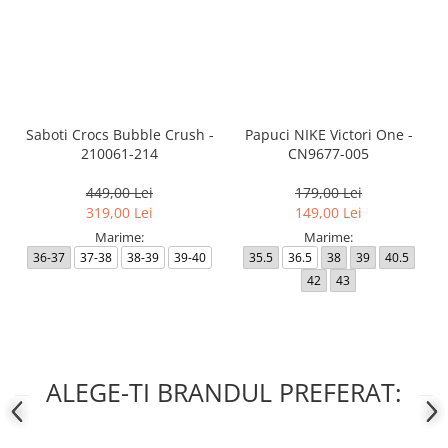
Saboti Crocs Bubble Crush -
Papuci NIKE Victori One -
210061-214
CN9677-005
449,00 Lei
179,00 Lei
319,00 Lei
149,00 Lei
Marime:
Marime:
36-37
37-38
38-39
39-40
35.5
36.5
38
39
40.5
42
43
ALEGE-TI BRANDUL PREFERAT: