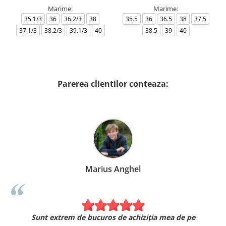
Marime:
Marime:
35.1/3
36
36.2/3
38
35.5
36
36.5
38
37.5
37.1/3
38.2/3
39.1/3
40
38.5
39
40
Parerea clientilor conteaza:
Marius Anghel
Sunt extrem de bucuros de achiziția mea de pe