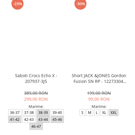
-23%
-50%
Saboti Crocs Echo X -
Short JACK &JONES Gordon
207937-3J5
Fusion SN RP - 12273304-
Black RP
389,00 RON
199,00 RON
299,00 RON
99,00 RON
Marime:
Marime:
36-37
37-38
38-39
39-40
S
M
L
XL
XXL
41-42
42-43
43-44
45-46
46-47