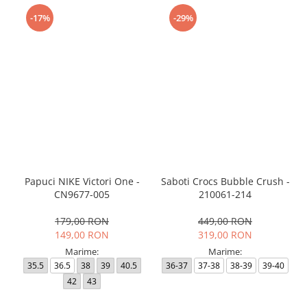
-17%
-29%
Papuci NIKE Victori One -
Saboti Crocs Bubble Crush -
CN9677-005
210061-214
179,00 RON
449,00 RON
149,00 RON
319,00 RON
Marime:
Marime:
35.5
36.5
38
39
40.5
36-37
37-38
38-39
39-40
42
43