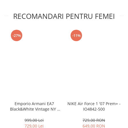
RECOMANDARI PENTRU FEMEI
-27%
-11%
Emporio Armani EA7
NIKE Air Force 1 '07 Prem+ -
Black&White Vintage NY -
IO4842-500
AF18609-7X000541-MZ926
999,00 Lei
729,00 RON
729,00 Lei
649,00 RON