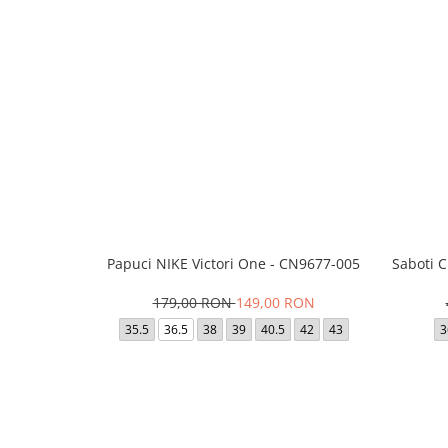
Papuci NIKE Victori One - CN9677-005
Saboti 
179,00 RON
149,00 RON
35.5
36.5
38
39
40.5
42
43
3