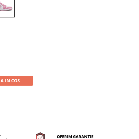
A IN COS
A
OFERIM GARANTIE