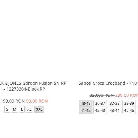
ACK &JONES Gordon Fusion SN RP
Saboti Crocs Crocband - 110
- 12273304-Black RP
329,00 RON
239,00 RO
199,00 RON
99,00 RON
48-49
36-37
37-38
38-39
S
M
L
XL
XXL
41-42
42-43
43-44
45-46