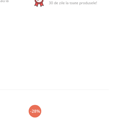
sau la
30 de zile la toate produsele!
-28%
-27%