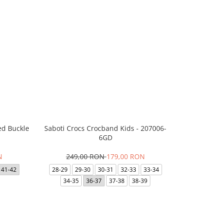
ed Buckle
Saboti Crocs Crocband Kids - 207006-
Skechers B
6GD
N
249,00 RON
179,00 RON
29
41-42
28-29
29-30
30-31
32-33
33-34
35
35.5
34-35
36-37
37-38
38-39