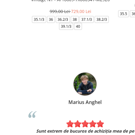
999,00 Lei
729,00 Lei
35.5
3
35.1/3
36
36.2/3
38
37.1/3
38.2/3
39.1/3
40
Marius Anghel
Sunt extrem de bucuros de achiziția mea de pe
Am comanda