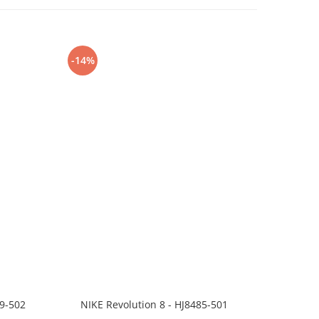
-14%
-24%
99-502
NIKE Revolution 8 - HJ8485-501
Saboti 