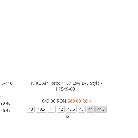
16-410
NIKE Air Force 1 '07 Low LV8 Style -
Saboti Cr
II1549-001
N
649,00 RON
589,00 RON
32
39-40
40
40.5
41
42
42.5
43
44
44.5
48-49
46-47
45