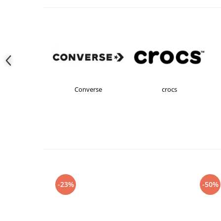
Converse
crocs
Desig
-23%
-50%