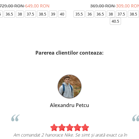
729,00 RON
649,00 RON
369,00 RON
309,00 RO
6
36.5
38
37.5
38.5
39
40
35.5
36
36.5
38
37.5
38.5
40.5
Parerea clientilor conteaza:
Alexandru Petcu
t 2 hanorace Nike. Se simt și arată exact ca în
Sunt foarte m