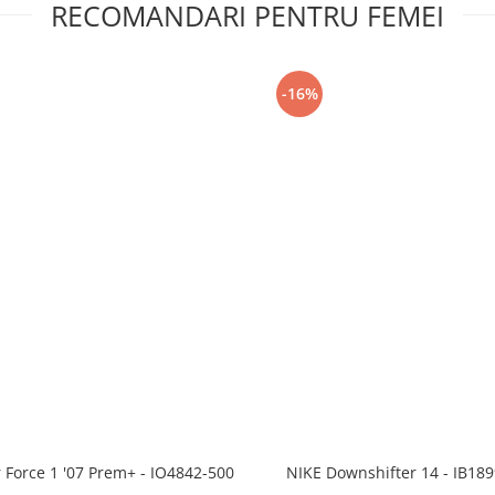
RECOMANDARI PENTRU FEMEI
-16%
r Force 1 '07 Prem+ - IO4842-500
NIKE Downshifter 14 - IB18