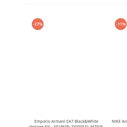
-27%
-11%
Emporio Armani EA7 Black&White
NIKE Ai
Vintage NY - AF18609-7X000541-MZ926