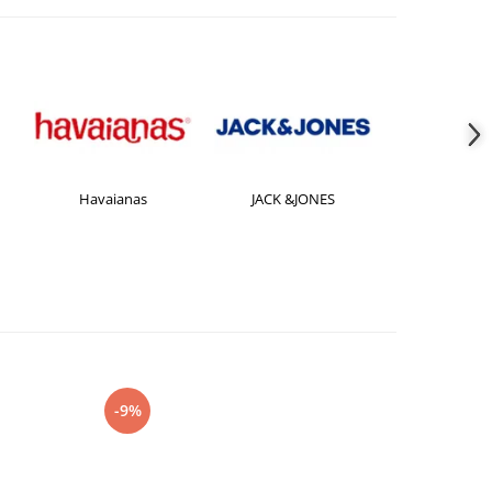
Havaianas
JACK &JONES
Jordan
-9%
-27%