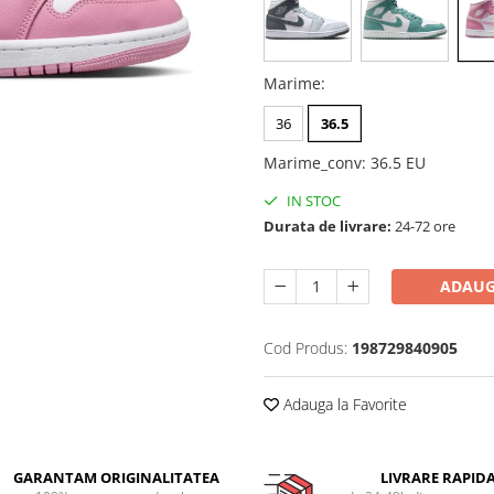
Marime
:
36
36.5
Marime_conv
:
36.5 EU
IN STOC
Durata de livrare:
24-72 ore
ADAUG
Cod Produs:
198729840905
Adauga la Favorite
GARANTAM ORIGINALITATEA
LIVRARE RAPID