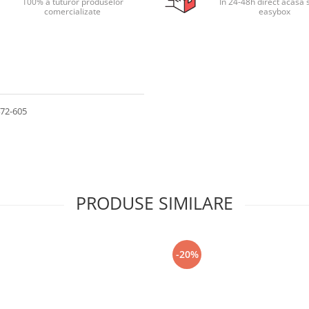
100% a tuturor produselor
In 24-48h direct acasa 
comercializate
easybox
472-605
PRODUSE SIMILARE
-20%