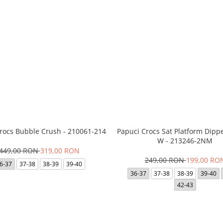
Crocs Bubble Crush - 210061-214
Papuci Crocs Sat Platform Dipp
W - 213246-2NM
449,00 RON
319,00 RON
249,00 RON
199,00 RO
6-37
37-38
38-39
39-40
36-37
37-38
38-39
39-40
42-43