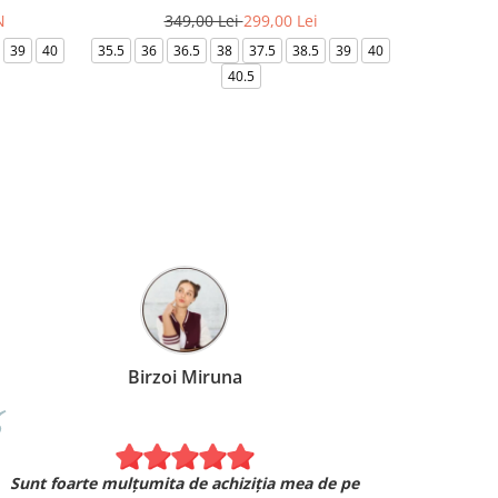
N
349,00 Lei
299,00 Lei
32
39
40
35.5
36
36.5
38
37.5
38.5
39
40
36-
40.5
Birzoi Miruna
Patras
Experiența mea cu escapesport
ulțumita de achiziția mea de pe