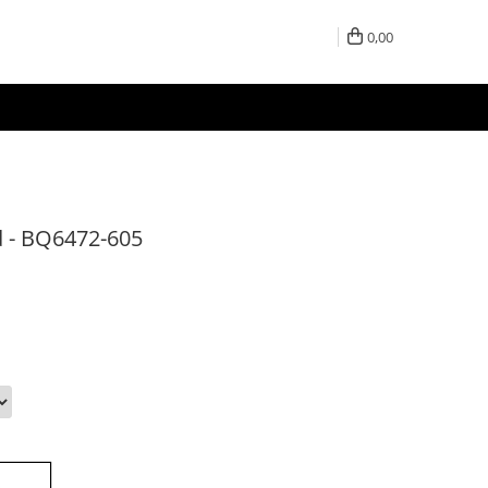
0,00
d - BQ6472-605