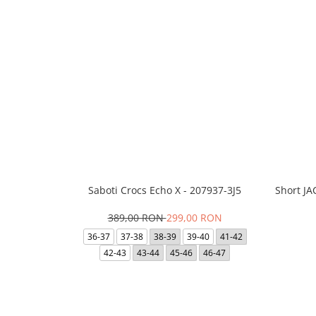
Saboti Crocs Echo X - 207937-3J5
Short J
389,00 RON
299,00 RON
36-37
37-38
38-39
39-40
41-42
42-43
43-44
45-46
46-47