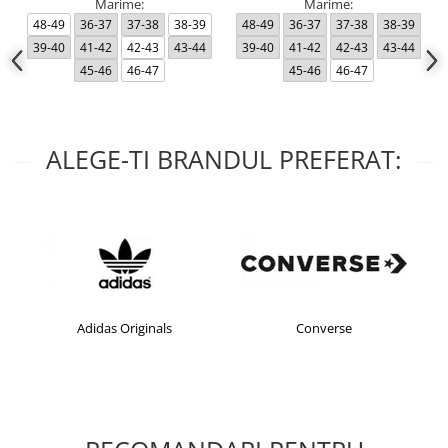
Marime:
Marime:
48-49
36-37
37-38
38-39
48-49
36-37
37-38
38-39
39-40
41-42
42-43
43-44
39-40
41-42
42-43
43-44
45-46
46-47
45-46
46-47
ALEGE-TI BRANDUL PREFERAT:
Adidas Originals
Converse