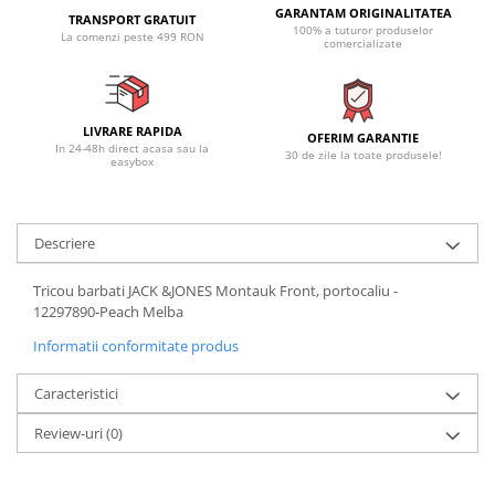
GARANTAM ORIGINALITATEA
TRANSPORT GRATUIT
100% a tuturor produselor
La comenzi peste 499 RON
comercializate
LIVRARE RAPIDA
OFERIM GARANTIE
In 24-48h direct acasa sau la
30 de zile la toate produsele!
easybox
Descriere
Tricou barbati JACK &JONES Montauk Front, portocaliu -
12297890-Peach Melba
Informatii conformitate produs
Caracteristici
Review-uri
(0)