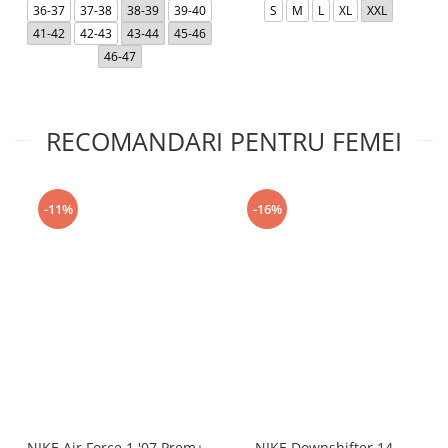
36-37
37-38
38-39
39-40
S
M
L
XL
XXL
41-42
42-43
43-44
45-46
46-47
RECOMANDARI PENTRU FEMEI
-11%
-16%
NIKE Air Force 1 '07 Prem+ -
NIKE Downshifter 14 -