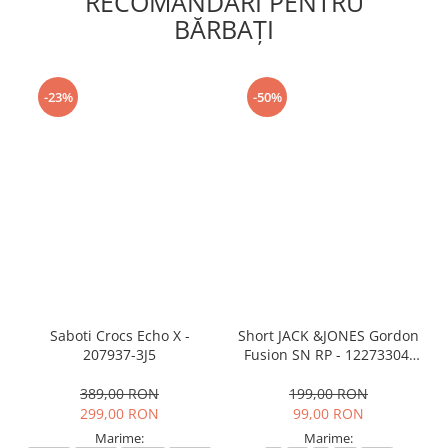
RECOMANDARI PENTRU
BĂRBAŢI
-23%
-50%
Saboti Crocs Echo X -
Short JACK &JONES Gordon
207937-3J5
Fusion SN RP - 12273304-
Black RP
389,00 RON
199,00 RON
299,00 RON
99,00 RON
Marime:
Marime: