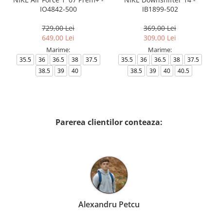
IO4842-500
IB1899-502
729,00 Lei
369,00 Lei
649,00 Lei
309,00 Lei
Marime:
Marime:
35.5
36
36.5
38
37.5
35.5
36
36.5
38
37.5
38.5
39
40
38.5
39
40
40.5
Parerea clientilor conteaza:
Alexandru Petcu