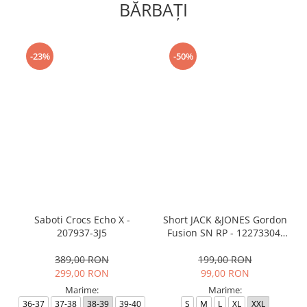
BĂRBAŢI
-23%
-50%
Saboti Crocs Echo X -
Short JACK &JONES Gordon
207937-3J5
Fusion SN RP - 12273304-
Black RP
389,00 RON
199,00 RON
299,00 RON
99,00 RON
Marime:
Marime:
36-37
37-38
38-39
39-40
S
M
L
XL
XXL