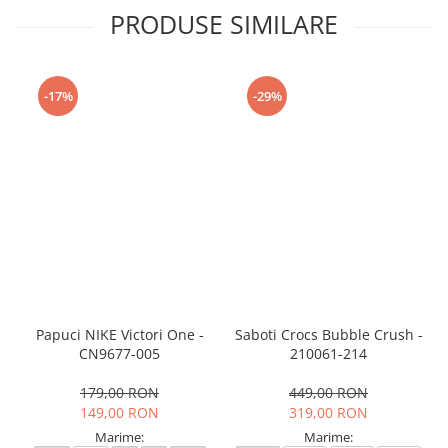
PRODUSE SIMILARE
-17%
-29%
Papuci NIKE Victori One -
Saboti Crocs Bubble Crush -
CN9677-005
210061-214
179,00 RON
449,00 RON
149,00 RON
319,00 RON
Marime:
Marime: