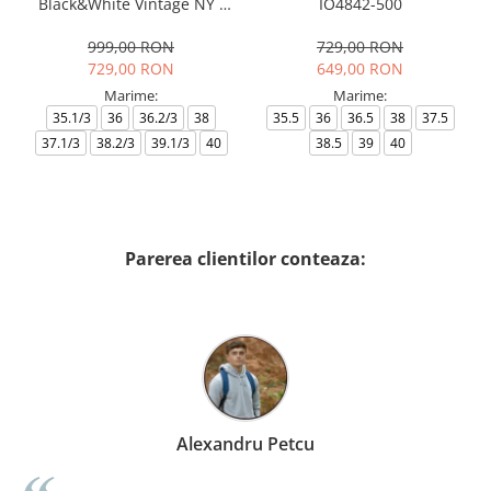
Black&White Vintage NY -
IO4842-500
AF18609-7X000541-MZ926
999,00 RON
729,00 RON
729,00 RON
649,00 RON
Marime:
Marime:
35.1/3
36
36.2/3
38
35.5
36
36.5
38
37.5
37.1/3
38.2/3
39.1/3
40
38.5
39
40
Parerea clientilor conteaza:
Alexandru Petcu