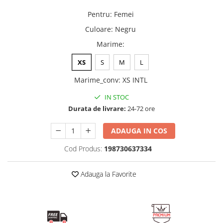
Pentru
:
Femei
Culoare
:
Negru
Marime
:
XS
S
M
L
Marime_conv
:
XS INTL
IN STOC
Durata de livrare:
24-72 ore
ADAUGA IN COS
Cod Produs:
198730637334
Adauga la Favorite