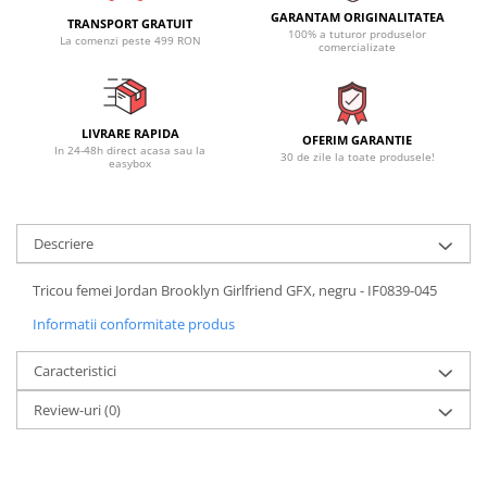
GARANTAM ORIGINALITATEA
TRANSPORT GRATUIT
100% a tuturor produselor
La comenzi peste 499 RON
comercializate
LIVRARE RAPIDA
OFERIM GARANTIE
In 24-48h direct acasa sau la
30 de zile la toate produsele!
easybox
Descriere
Tricou femei Jordan Brooklyn Girlfriend GFX, negru - IF0839-045
Informatii conformitate produs
Caracteristici
Review-uri
(0)