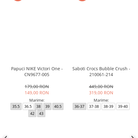
Papuci NIKE Victori One -
Saboti Crocs Bubble Crush -
CN9677-005
210061-214
179,00 RON
449,00 RON
149,00 RON
319,00 RON
Marime:
Marime:
35.5
36.5
38
39
40.5
36-37
37-38
38-39
39-40
42
43