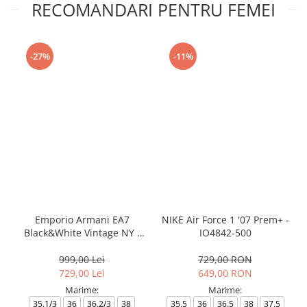
RECOMANDARI PENTRU FEMEI
-27%
-11%
Emporio Armani EA7
NIKE Air Force 1 '07 Prem+ -
Black&White Vintage NY -
IO4842-500
AF18609-7X000541-MZ926
999,00 Lei
729,00 RON
729,00 Lei
649,00 RON
Marime:
Marime:
35.1/3
36
36.2/3
38
35.5
36
36.5
38
37.5