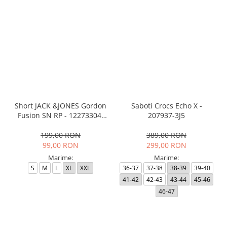
Short JACK &JONES Gordon
Saboti Crocs Echo X -
Fusion SN RP - 12273304-
207937-3J5
Black RP
199,00 RON
389,00 RON
99,00 RON
299,00 RON
Marime:
Marime:
S
M
L
XL
XXL
36-37
37-38
38-39
39-40
41-42
42-43
43-44
45-46
46-47