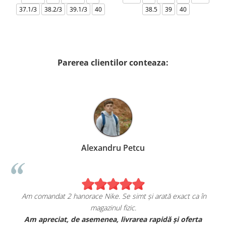
37.1/3
38.2/3
39.1/3
40
38.5
39
40
Parerea clientilor conteaza:
Alexandru Petcu
Am comandat 2 hanorace Nike. Se simt și arată exact ca în
magazinul fizic.
t
Am apreciat, de asemenea, livrarea rapidă și oferta