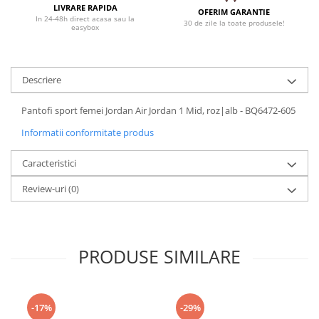
LIVRARE RAPIDA
OFERIM GARANTIE
In 24-48h direct acasa sau la
30 de zile la toate produsele!
easybox
Descriere
Pantofi sport femei Jordan Air Jordan 1 Mid, roz|alb - BQ6472-605
Informatii conformitate produs
Caracteristici
Review-uri
(0)
PRODUSE SIMILARE
-17%
-29%