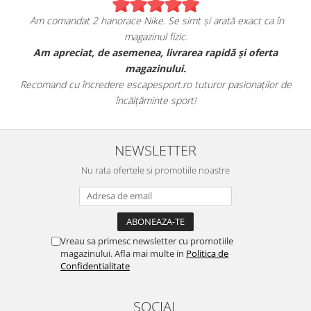
imt și arată exact ca în
Sunt foarte mulțumita de achiz
ic.
escapesport.ro!
area rapidă și oferta
Am comandat o pereche de sneakers Jord
i.
fericita cu modul in care mi se
ro tuturor pasionaților de
Aceștia au toate caracteristicile specifice
port!
este excelentă.
NEWSLETTER
Nu rata ofertele si promotiile noastre
Vreau sa primesc newsletter cu promotiile
magazinului. Afla mai multe in
Politica de
Confidentialitate
SOCIAL