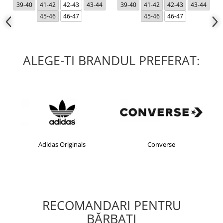
39-40
41-42
42-43
43-44
39-40
41-42
42-43
43-44
45-46
46-47
45-46
46-47
ALEGE-TI BRANDUL PREFERAT:
riginals
Converse
crocs
RECOMANDARI PENTRU
BĂRBAŢI