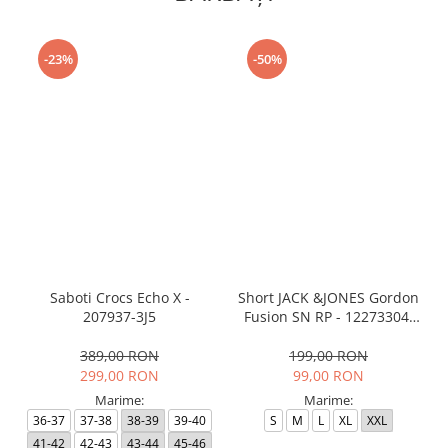
-23%
-50%
Saboti Crocs Echo X -
Short JACK &JONES Gordon
207937-3J5
Fusion SN RP - 12273304-
Black RP
389,00 RON
199,00 RON
299,00 RON
99,00 RON
Marime:
Marime:
36-37
37-38
38-39
39-40
S
M
L
XL
XXL
41-42
42-43
43-44
45-46