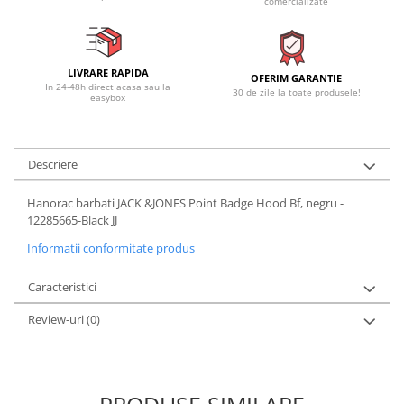
comercializate
LIVRARE RAPIDA
OFERIM GARANTIE
In 24-48h direct acasa sau la
30 de zile la toate produsele!
easybox
Descriere
Hanorac barbati JACK &JONES Point Badge Hood Bf, negru -
12285665-Black JJ
Informatii conformitate produs
Caracteristici
Review-uri
(0)