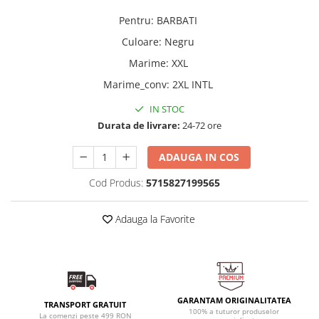
Pentru
:
BARBATI
Culoare
:
Negru
Marime
:
XXL
Marime_conv
:
2XL INTL
IN STOC
Durata de livrare:
24-72 ore
ADAUGA IN COS
Cod Produs:
5715827199565
Adauga la Favorite
GARANTAM ORIGINALITATEA
TRANSPORT GRATUIT
100% a tuturor produselor
La comenzi peste 499 RON