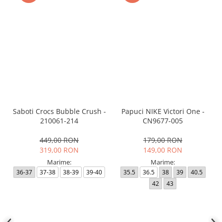
Saboti Crocs Bubble Crush -
Papuci NIKE Victori One -
210061-214
CN9677-005
449,00 RON
179,00 RON
319,00 RON
149,00 RON
Marime:
Marime:
36-37
37-38
38-39
39-40
35.5
36.5
38
39
40.5
42
43