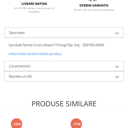
LIVRARE RAPIDA
OFERIM GARANTIE
In 24-48h direct acasa sau la
30 de zile la toate produsele!
easybox
Descriere
Sandale femei Crocs Miami Thong Flip, bej - 209793-0WW
Informatii conformitate produs
Caracteristici
Review-uri
(0)
PRODUSE SIMILARE
-29%
-17%