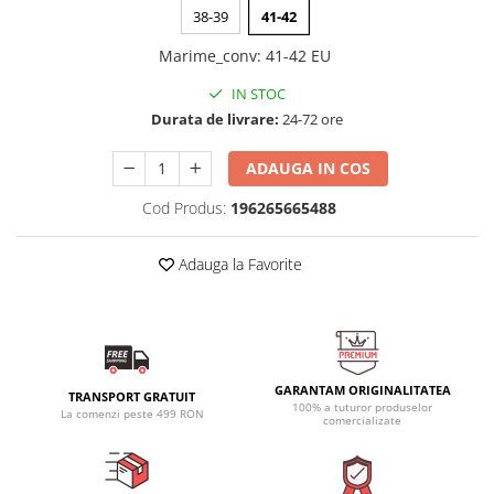
38-39
41-42
Marime_conv
:
41-42 EU
IN STOC
Durata de livrare:
24-72 ore
ADAUGA IN COS
Cod Produs:
196265665488
Adauga la Favorite
GARANTAM ORIGINALITATEA
TRANSPORT GRATUIT
100% a tuturor produselor
La comenzi peste 499 RON
comercializate