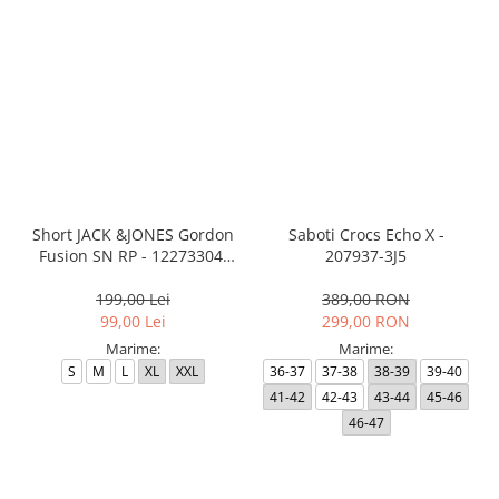
Short JACK &JONES Gordon
Saboti Crocs Echo X -
Fusion SN RP - 12273304-
207937-3J5
Black RP
199,00 Lei
389,00 RON
99,00 Lei
299,00 RON
Marime:
Marime:
S
M
L
XL
XXL
36-37
37-38
38-39
39-40
41-42
42-43
43-44
45-46
46-47