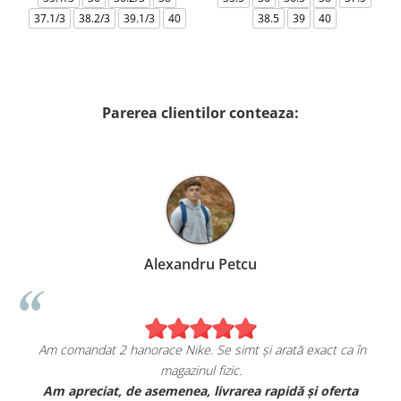
37.1/3
38.2/3
39.1/3
40
38.5
39
40
Parerea clientilor conteaza:
Alexandru Petcu
Am comandat 2 hanorace Nike. Se simt și arată exact ca în
magazinul fizic.
t
Am apreciat, de asemenea, livrarea rapidă și oferta