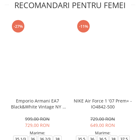
RECOMANDARI PENTRU FEMEI
-27%
-11%
Emporio Armani EA7
NIKE Air Force 1 '07 Prem+ -
Black&White Vintage NY -
IO4842-500
AF18609-7X000541-MZ926
999,00 RON
729,00 RON
729,00 RON
649,00 RON
Marime:
Marime:
35.1/3
36
36.2/3
38
35.5
36
36.5
38
37.5