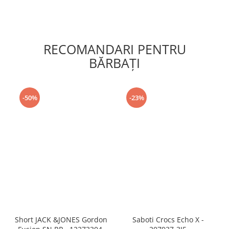
RECOMANDARI PENTRU
BĂRBAŢI
-50%
-23%
Short JACK &JONES Gordon
Saboti Crocs Echo X -