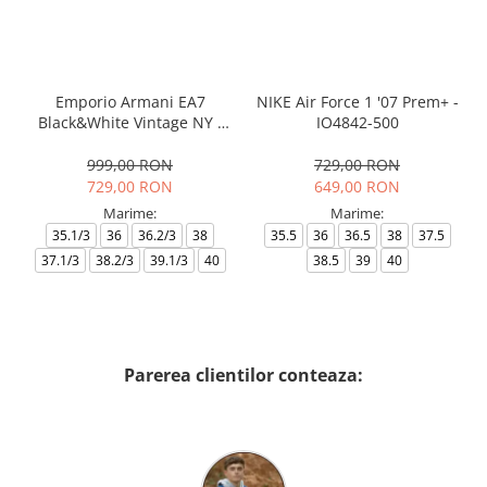
Emporio Armani EA7
NIKE Air Force 1 '07 Prem+ -
Black&White Vintage NY -
IO4842-500
AF18609-7X000541-MZ926
999,00 RON
729,00 RON
729,00 RON
649,00 RON
Marime:
Marime:
35.1/3
36
36.2/3
38
35.5
36
36.5
38
37.5
37.1/3
38.2/3
39.1/3
40
38.5
39
40
Parerea clientilor conteaza: