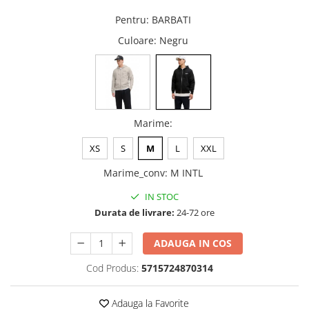
Pentru
:
BARBATI
Culoare
: Negru
Marime
:
XS
S
M
L
XXL
Marime_conv
:
M INTL
IN STOC
Durata de livrare:
24-72 ore
ADAUGA IN COS
Cod Produs:
5715724870314
Adauga la Favorite