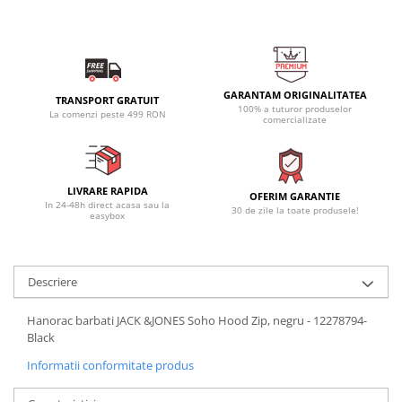
GARANTAM ORIGINALITATEA
TRANSPORT GRATUIT
100% a tuturor produselor
La comenzi peste 499 RON
comercializate
LIVRARE RAPIDA
OFERIM GARANTIE
In 24-48h direct acasa sau la
30 de zile la toate produsele!
easybox
Descriere
Hanorac barbati JACK &JONES Soho Hood Zip, negru - 12278794-
Black
Informatii conformitate produs