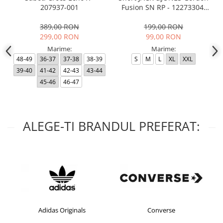
207937-001
Fusion SN RP - 12273304-
Black RP
389,00 RON
199,00 RON
299,00 RON
99,00 RON
Marime:
Marime:
48-49
36-37
37-38
38-39
S
M
L
XL
XXL
39-40
41-42
42-43
43-44
45-46
46-47
ALEGE-TI BRANDUL PREFERAT:
Adidas Originals
Converse