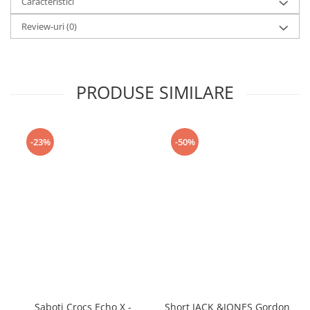
Caracteristici
Review-uri
(0)
PRODUSE SIMILARE
-23%
-50%
Saboti Crocs Echo X -
Short JACK &JONES Gordon