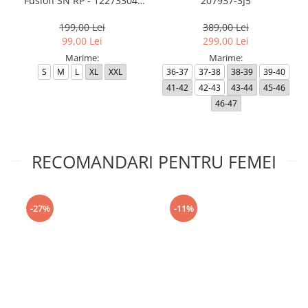
Fusion SN RP - 12273304-
207937-3J5
Black RP
199,00 Lei
389,00 Lei
99,00 Lei
299,00 Lei
Marime:
Marime:
S
M
L
XL
XXL
36-37
37-38
38-39
39-40
41-42
42-43
43-44
45-46
46-47
RECOMANDARI PENTRU FEMEI
-27%
-11%