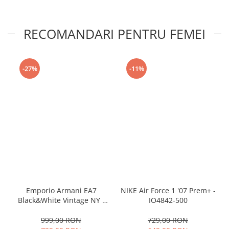
RECOMANDARI PENTRU FEMEI
-27%
-11%
Emporio Armani EA7
NIKE Air Force 1 '07 Prem+ -
Black&White Vintage NY -
IO4842-500
AF18609-7X000541-MZ926
999,00 RON
729,00 RON