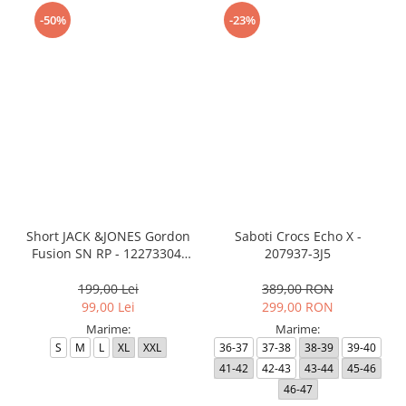
-50%
-23%
Short JACK &JONES Gordon
Saboti Crocs Echo X -
Fusion SN RP - 12273304-
207937-3J5
Black RP
199,00 Lei
389,00 RON
99,00 Lei
299,00 RON
Marime:
Marime:
S
M
L
XL
XXL
36-37
37-38
38-39
39-40
41-42
42-43
43-44
45-46
46-47