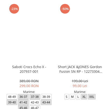
-23%
-50%
Saboti Crocs Echo X -
Short JACK &JONES Gordon
207937-001
Fusion SN RP - 12273304-
Black RP
389,00 RON
199,00 Lei
299,00 RON
99,00 Lei
Marime:
Marime:
48-49
36-37
37-38
38-39
S
M
L
XL
XXL
39-40
41-42
42-43
43-44
45-46
46-47