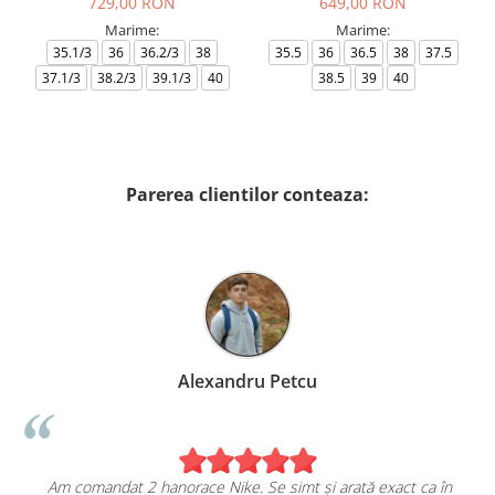
729,00 RON
649,00 RON
Marime:
Marime:
35.1/3
36
36.2/3
38
35.5
36
36.5
38
37.5
37.1/3
38.2/3
39.1/3
40
38.5
39
40
Parerea clientilor conteaza:
Alexandru Petcu
Am comandat 2 hanorace Nike. Se simt și arată exact ca în