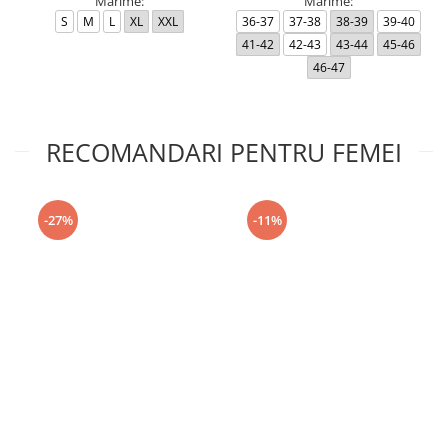
Marime:
Marime:
S
M
L
XL
XXL
36-37
37-38
38-39
39-40
41-42
42-43
43-44
45-46
46-47
RECOMANDARI PENTRU FEMEI
-27%
-11%