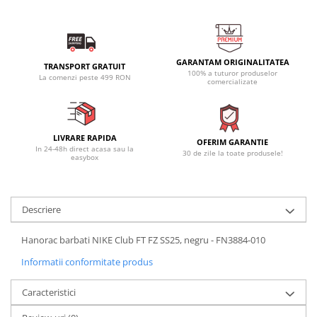
GARANTAM ORIGINALITATEA
TRANSPORT GRATUIT
100% a tuturor produselor
La comenzi peste 499 RON
comercializate
LIVRARE RAPIDA
OFERIM GARANTIE
In 24-48h direct acasa sau la
30 de zile la toate produsele!
easybox
Descriere
Hanorac barbati NIKE Club FT FZ SS25, negru - FN3884-010
Informatii conformitate produs
Caracteristici