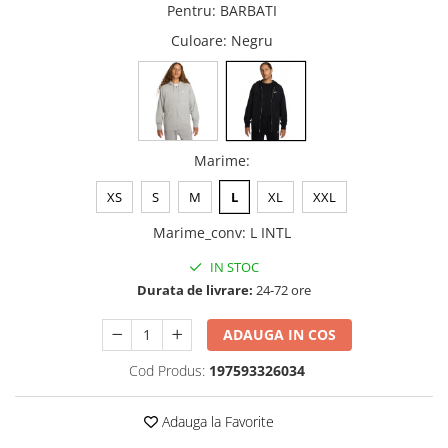
Pentru
:
BARBATI
Culoare
: Negru
Marime
:
XS
S
M
L
XL
XXL
Marime_conv
:
L INTL
IN STOC
Durata de livrare:
24-72 ore
ADAUGA IN COS
Cod Produs:
197593326034
Adauga la Favorite