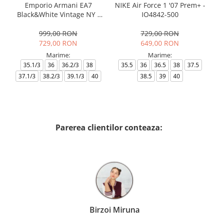
Emporio Armani EA7
NIKE Air Force 1 '07 Prem+ -
Black&White Vintage NY -
IO4842-500
AF18609-7X000541-MZ926
999,00 RON
729,00 RON
729,00 RON
649,00 RON
Marime:
Marime:
35.1/3
36
36.2/3
38
35.5
36
36.5
38
37.5
37.1/3
38.2/3
39.1/3
40
38.5
39
40
Parerea clientilor conteaza:
Birzoi Miruna