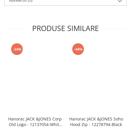
Review-uri
(0)
PRODUSE SIMILARE
-34%
-44%
Hanorac JACK &JONES Corp
Hanorac JACK &JONES Soho
Old Logo - 12137054-White
Hood Zip - 12278794-Black
REG