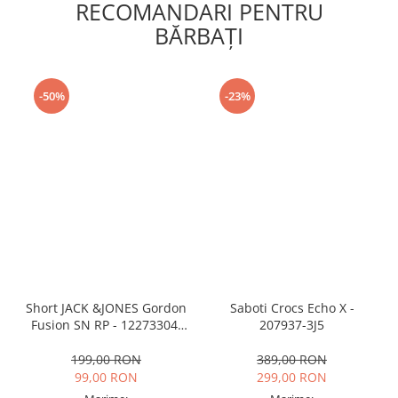
RECOMANDARI PENTRU
BĂRBAŢI
-50%
-23%
Short JACK &JONES Gordon
Saboti Crocs Echo X -
Fusion SN RP - 12273304-
207937-3J5
Black RP
199,00 RON
389,00 RON
99,00 RON
299,00 RON