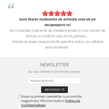
Sunt foarte mulțumita de achiziția mea de pe
escapesport.ro!
Am comandat o pereche de sneakers Jordan și sunt extrem de
fericita cu modul in care mi se potrivesc.
e
Aceștia au toate caracteristicile specifice mărcii, iar calitatea
este excelentă.
NEWSLETTER
Nu rata ofertele si promotiile noastre
Vreau sa primesc newsletter cu promotiile
magazinului. Afla mai multe in
Politica de
Confidentialitate