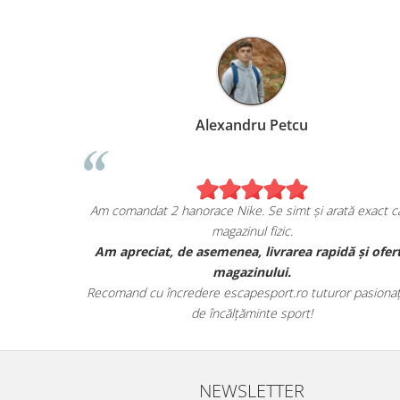
Marius Anghel
Sunt extrem de bucuros de achiziția mea de pe
Am com
escapesport.ro!
Am comandat un pair de sneakers JORDAN, și sunt cu
Am ap
adevărat impresionat de calitatea lor.
Au venit în ambalajul lor autentic și au avut toate detaliile
Recoma
specifice mărcii.
NEWSLETTER