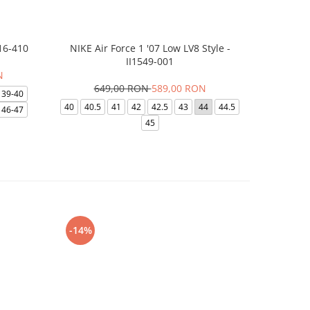
16-410
NIKE Air Force 1 '07 Low LV8 Style -
Papuci Jor
II1549-001
N
649,00 RON
589,00 RON
169,
39-40
40
40.5
41
42
42.5
43
44
44.5
49.5
40
46-47
45
-14%
-24%