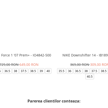
r Force 1 '07 Prem+ - IO4842-500
NIKE Downshifter 14 - IB18
729,00 RON
649,00 RON
369,00 RON
309,00 RO
6
36.5
38
37.5
38.5
39
40
35.5
36
36.5
38
37.5
38.5
40.5
Parerea clientilor conteaza: