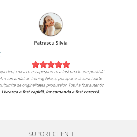
Birzoi Miruna
Patr
Experiența mea cu escapes
e mulțumita de achiziția mea de pe
Am comandat un trening 
escapesport.ro!
mulțumita de originalitate
ereche de sneakers Jordan și sunt extrem
Livrarea a fost rapid
ta cu modul in care mi se potrivesc.
aracteristicile specifice mărcii, iar calitatea
este excelentă.
SUPORT CLIENTI