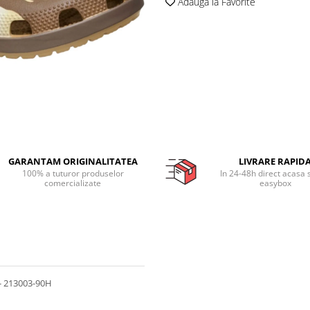
Adauga la Favorite
GARANTAM ORIGINALITATEA
LIVRARE RAPID
100% a tuturor produselor
In 24-48h direct acasa 
comercializate
easybox
 - 213003-90H