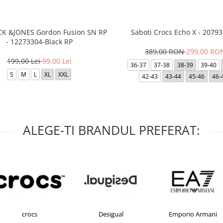
ACK &JONES Gordon Fusion SN RP
Saboti Crocs Echo X - 20793
- 12273304-Black RP
389,00 RON
299,00 RO
199,00 Lei
99,00 Lei
36-37
37-38
38-39
39-40
S
M
L
XL
XXL
42-43
43-44
45-46
46-
ALEGE-TI BRANDUL PREFERAT:
Desigual
Emporio Armani
FILA