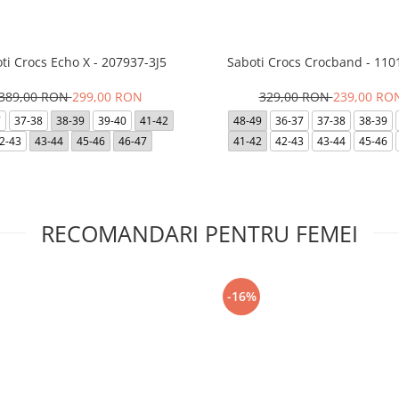
ti Crocs Echo X - 207937-3J5
Saboti Crocs Crocband - 110
389,00 RON
299,00 RON
329,00 RON
239,00 RO
7
37-38
38-39
39-40
41-42
48-49
36-37
37-38
38-39
2-43
43-44
45-46
46-47
41-42
42-43
43-44
45-46
RECOMANDARI PENTRU FEMEI
-16%