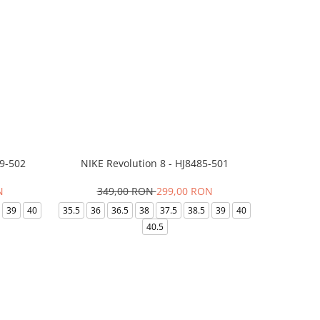
99-502
NIKE Revolution 8 - HJ8485-501
Saboti 
N
349,00 RON
299,00 RON
32
39
40
35.5
36
36.5
38
37.5
38.5
39
40
36-
40.5