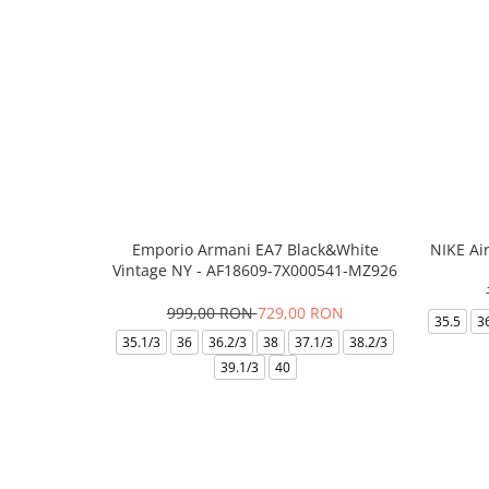
Emporio Armani EA7 Black&White
NIKE Ai
Vintage NY - AF18609-7X000541-MZ926
999,00 RON
729,00 RON
35.5
3
35.1/3
36
36.2/3
38
37.1/3
38.2/3
39.1/3
40