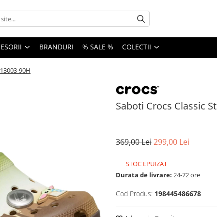
ESORII
BRANDURI
% SALE %
COLECTII
 213003-90H
Saboti Crocs Classic 
369,00 Lei
299,00 Lei
STOC EPUIZAT
Durata de livrare:
24-72 ore
Cod Produs:
198445486678