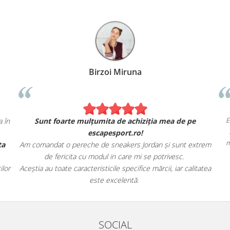
Alexandru Petcu
andat 2 hanorace Nike. Se simt și arată exact ca în
Sunt foart
magazinul fizic.
reciat, de asemenea, livrarea rapidă și oferta
Am comandat o p
magazinului.
de ferici
nd cu încredere escapesport.ro tuturor pasionaților
Aceștia au toate c
de încălțăminte sport!
SOCIAL