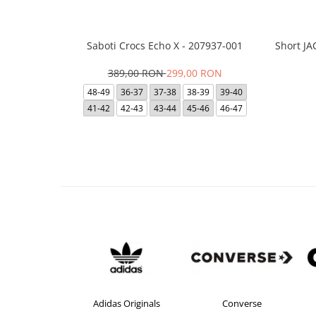
Saboti Crocs Echo X - 207937-001
Short J
389,00 RON
299,00 RON
48-49
36-37
37-38
38-39
39-40
41-42
42-43
43-44
45-46
46-47
idas Originals
Converse
crocs