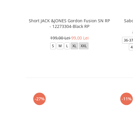
Short JACK &JONES Gordon Fusion SN RP
Sabo
- 12273304-Black RP
199,00 Lei
99,00 Lei
36-3
S
M
L
XL
XXL
4
-27%
-11%