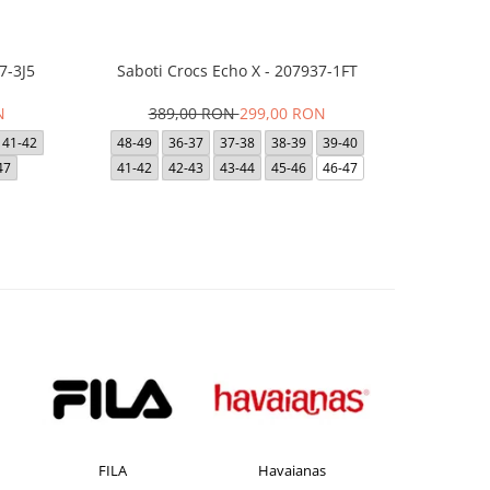
7-3J5
Saboti Crocs Echo X - 207937-1FT
Short JACK
- 12
N
389,00 RON
299,00 RON
41-42
48-49
36-37
37-38
38-39
39-40
47
41-42
42-43
43-44
45-46
46-47
Havaianas
JACK &JONES
Jor