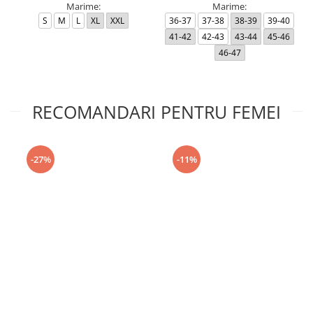
Marime:
Marime:
S
M
L
XL
XXL
36-37
37-38
38-39
39-40
41-42
42-43
43-44
45-46
46-47
RECOMANDARI PENTRU FEMEI
-27%
-11%