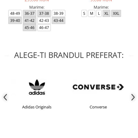
Marime:
Marime:
48-49
36-37
37-38
38-39
S
M
L
XL
XXL
39-40
41-42
42-43
43-44
45-46
46-47
ALEGE-TI BRANDUL PREFERAT:
nals
Converse
crocs