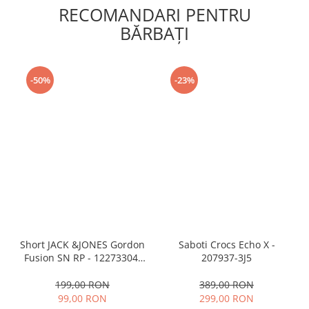
RECOMANDARI PENTRU
BĂRBAŢI
-50%
-23%
Short JACK &JONES Gordon
Saboti Crocs Echo X -
Fusion SN RP - 12273304-
207937-3J5
Black RP
199,00 RON
389,00 RON
99,00 RON
299,00 RON