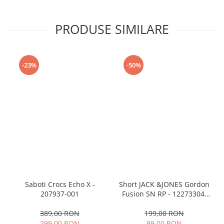
PRODUSE SIMILARE
-23%
-50%
Saboti Crocs Echo X -
Short JACK &JONES Gordon
207937-001
Fusion SN RP - 12273304-
Black RP
389,00 RON
199,00 RON
299,00 RON
99,00 RON