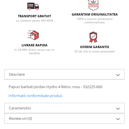
GARANTAM ORIGINALITATEA
TRANSPORT GRATUIT
100% a tuturor produselor
La comenzi peste 499 RON
comercializate
LIVRARE RAPIDA
OFERIM GARANTIE
In 24-48h direct acasa sau la
30 de zile la toate produsele!
easybox
Descriere
Papuci barbati Jordan Hydro 4 Retro, rosu - 532225-600
Informatii conformitate produs
Caracteristici
Review-uri
(0)