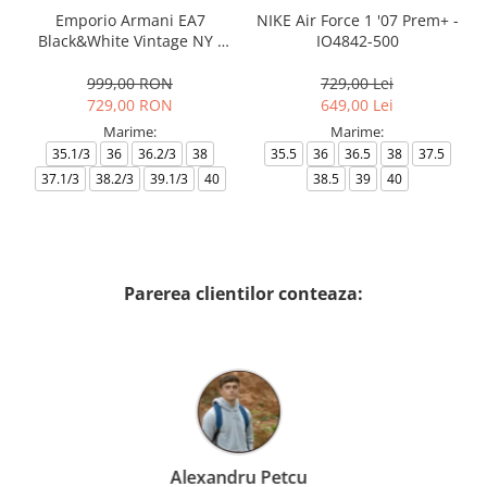
Emporio Armani EA7
NIKE Air Force 1 '07 Prem+ -
Black&White Vintage NY -
IO4842-500
AF18609-7X000541-MZ926
999,00 RON
729,00 Lei
729,00 RON
649,00 Lei
Marime:
Marime:
35.1/3
36
36.2/3
38
35.5
36
36.5
38
37.5
37.1/3
38.2/3
39.1/3
40
38.5
39
40
Parerea clientilor conteaza:
Birzoi Miruna