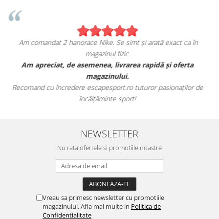
rată exact ca în
Sunt foarte mulțumita de achiziția me
escapesport.ro!
pidă și oferta
Am comandat o pereche de sneakers Jordan și s
fericita cu modul in care mi se potrive
or pasionaților de
Aceștia au toate caracteristicile specifice mărcii, 
este excelentă.
NEWSLETTER
Nu rata ofertele si promotiile noastre
Vreau sa primesc newsletter cu promotiile
magazinului. Afla mai multe in
Politica de
Confidentialitate