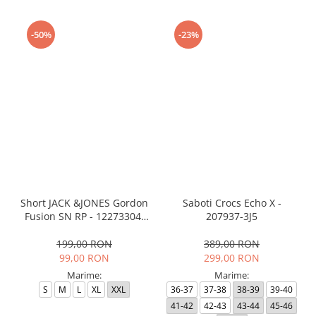
-50%
-23%
Short JACK &JONES Gordon
Saboti Crocs Echo X -
Fusion SN RP - 12273304-
207937-3J5
Black RP
199,00 RON
389,00 RON
99,00 RON
299,00 RON
Marime:
Marime:
S
M
L
XL
XXL
36-37
37-38
38-39
39-40
41-42
42-43
43-44
45-46