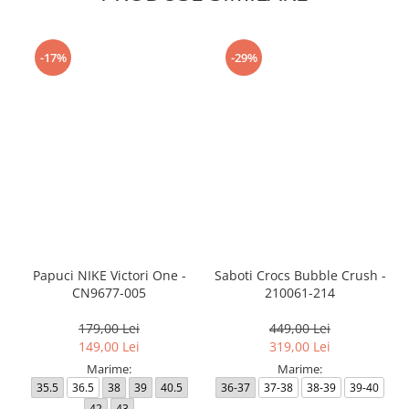
-17%
-29%
Papuci NIKE Victori One -
Saboti Crocs Bubble Crush -
CN9677-005
210061-214
179,00 Lei
449,00 Lei
149,00 Lei
319,00 Lei
Marime:
Marime:
35.5
36.5
38
39
40.5
36-37
37-38
38-39
39-40
42
43