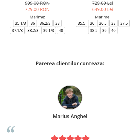
999,00 RON
729,00 Lei
729,00 RON
649,00 Lei
Marime:
Marime:
35.1/3
36
36.2/3
38
35.5
36
36.5
38
37.5
37.1/3
38.2/3
39.1/3
40
38.5
39
40
Parerea clientilor conteaza:
Marius Anghel