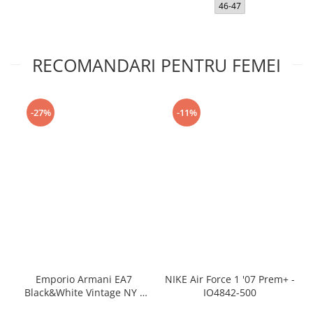
46-47
RECOMANDARI PENTRU FEMEI
-27%
-11%
Emporio Armani EA7
NIKE Air Force 1 '07 Prem+ -
Black&White Vintage NY -
IO4842-500
AF18609-7X000541-MZ926