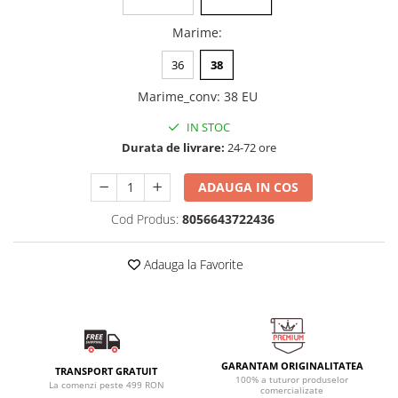
Marime
:
36
38
Marime_conv
:
38 EU
IN STOC
Durata de livrare:
24-72 ore
ADAUGA IN COS
Cod Produs:
8056643722436
Adauga la Favorite
GARANTAM ORIGINALITATEA
TRANSPORT GRATUIT
100% a tuturor produselor
La comenzi peste 499 RON
comercializate