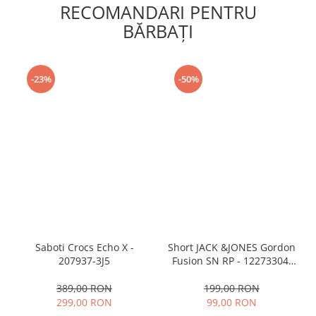
RECOMANDARI PENTRU
BĂRBAŢI
-23%
-50%
Saboti Crocs Echo X -
Short JACK &JONES Gordon
207937-3J5
Fusion SN RP - 12273304-
Black RP
389,00 RON
199,00 RON
299,00 RON
99,00 RON