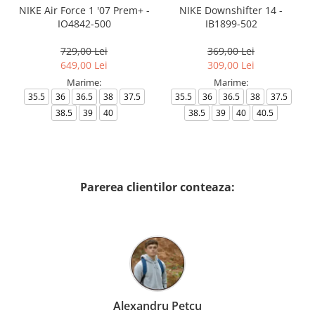
NIKE Air Force 1 '07 Prem+ -
NIKE Downshifter 14 -
IO4842-500
IB1899-502
729,00 Lei
369,00 Lei
649,00 Lei
309,00 Lei
Marime:
Marime:
35.5
36
36.5
38
37.5
35.5
36
36.5
38
37.5
38.5
39
40
38.5
39
40
40.5
Parerea clientilor conteaza:
Alexandru Petcu