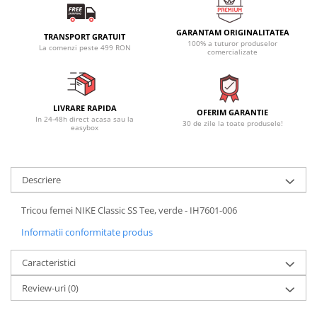
GARANTAM ORIGINALITATEA
TRANSPORT GRATUIT
100% a tuturor produselor
La comenzi peste 499 RON
comercializate
LIVRARE RAPIDA
OFERIM GARANTIE
In 24-48h direct acasa sau la
30 de zile la toate produsele!
easybox
Descriere
Tricou femei NIKE Classic SS Tee, verde - IH7601-006
Informatii conformitate produs
Caracteristici
Review-uri
(0)