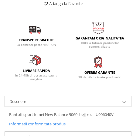
Adauga la Favorite
GARANTAM ORIGINALITATEA
TRANSPORT GRATUIT
100% a tuturor produselor
La comenzi peste 499 RON
comercializate
LIVRARE RAPIDA
OFERIM GARANTIE
In 24-48h direct acasa sau la
30 de zile la toate produsele!
easybox
Descriere
Pantofi sport femei New Balance 9060, bej|roz - U906040V
Informatii conformitate produs