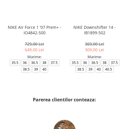
NIKE Air Force 1 '07 Prem+ -
NIKE Downshifter 14 -
IO4842-500
IB1899-502
729,00 Lei
369,00 Lei
649,00 Lei
309,00 Lei
Marime:
Marime:
35.5
36
36.5
38
37.5
35.5
36
36.5
38
37.5
38.5
39
40
38.5
39
40
40.5
Parerea clientilor conteaza: