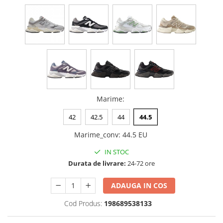
Marime
:
42
42.5
44
44.5
Marime_conv
:
44.5 EU
IN STOC
Durata de livrare:
24-72 ore
ADAUGA IN COS
Cod Produs:
198689538133