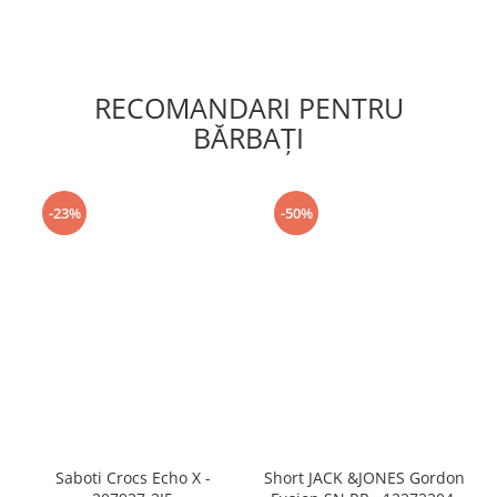
RECOMANDARI PENTRU
BĂRBAŢI
-23%
-50%
Saboti Crocs Echo X -
Short JACK &JONES Gordon