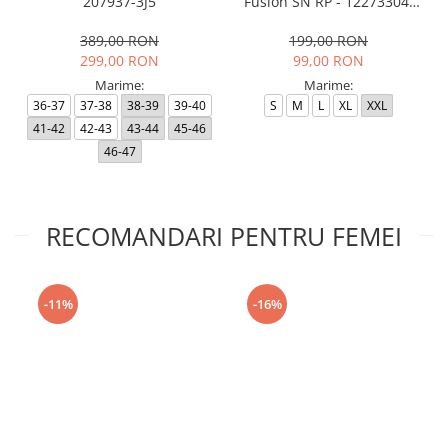
207937-3J5
Fusion SN RP - 12273304-
Black RP
389,00 RON
199,00 RON
299,00 RON
99,00 RON
Marime:
Marime:
36-37
37-38
38-39
39-40
S
M
L
XL
XXL
41-42
42-43
43-44
45-46
46-47
RECOMANDARI PENTRU FEMEI
-11%
-16%