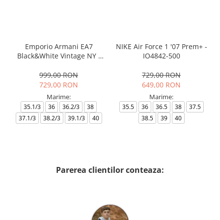
Emporio Armani EA7
NIKE Air Force 1 '07 Prem+ -
Black&White Vintage NY -
IO4842-500
AF18609-7X000541-MZ926
999,00 RON
729,00 RON
729,00 RON
649,00 RON
Marime:
Marime:
35.1/3
36
36.2/3
38
35.5
36
36.5
38
37.5
37.1/3
38.2/3
39.1/3
40
38.5
39
40
Parerea clientilor conteaza: