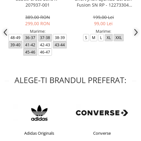
207937-001
Fusion SN RP - 12273304-
Black RP
389,00 RON
199,00 Lei
299,00 RON
99,00 Lei
Marime:
Marime:
48-49
36-37
37-38
38-39
S
M
L
XL
XXL
39-40
41-42
42-43
43-44
45-46
46-47
ALEGE-TI BRANDUL PREFERAT:
Adidas Originals
Converse