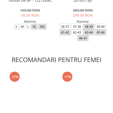
Fusion SN RP - 12273304-
207937-3J5
Black RP
199,00 RON
389,00 RON
99,00 RON
299,00 RON
Marime:
Marime:
S
M
L
XL
XXL
36-37
37-38
38-39
39-40
41-42
42-43
43-44
45-46
46-47
RECOMANDARI PENTRU FEMEI
-27%
-11%