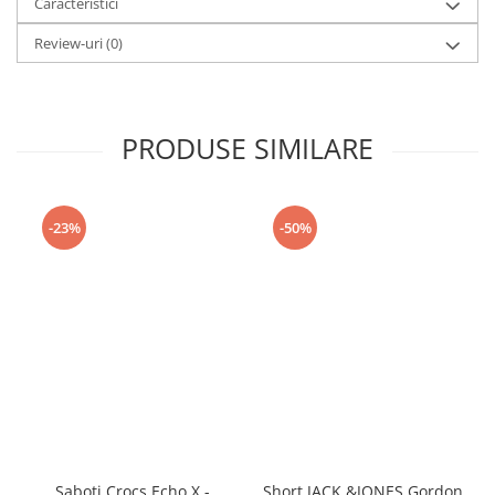
Caracteristici
Review-uri
(0)
PRODUSE SIMILARE
-23%
-50%
Saboti Crocs Echo X -
Short JACK &JONES Gordon