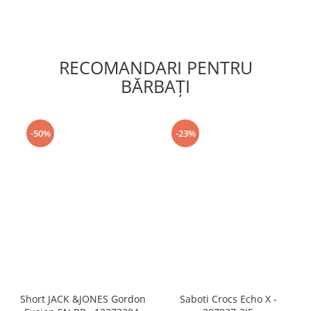
RECOMANDARI PENTRU
BĂRBAŢI
-50%
-23%
Short JACK &JONES Gordon
Saboti Crocs Echo X -