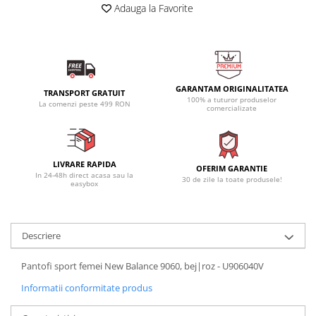
Adauga la Favorite
GARANTAM ORIGINALITATEA
TRANSPORT GRATUIT
100% a tuturor produselor
La comenzi peste 499 RON
comercializate
LIVRARE RAPIDA
OFERIM GARANTIE
In 24-48h direct acasa sau la
30 de zile la toate produsele!
easybox
Descriere
Pantofi sport femei New Balance 9060, bej|roz - U906040V
Informatii conformitate produs