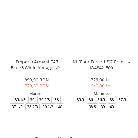
Emporio Armani EA7
NIKE Air Force 1 '07 Prem+ -
Black&White Vintage NY -
IO4842-500
AF18609-7X000541-MZ926
999,00 RON
729,00 Lei
729,00 RON
649,00 Lei
Marime:
Marime:
35.1/3
36
36.2/3
38
35.5
36
36.5
38
37.5
37.1/3
38.2/3
39.1/3
40
38.5
39
40