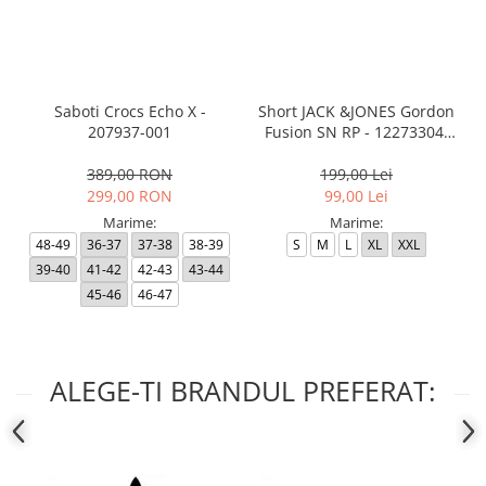
Saboti Crocs Echo X -
Short JACK &JONES Gordon
207937-001
Fusion SN RP - 12273304-
Black RP
389,00 RON
199,00 Lei
299,00 RON
99,00 Lei
Marime:
Marime:
48-49
36-37
37-38
38-39
S
M
L
XL
XXL
39-40
41-42
42-43
43-44
45-46
46-47
ALEGE-TI BRANDUL PREFERAT: