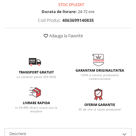
STOC EPUIZAT
Durata de livrare:
24-72 ore
Cod Produs:
4063699140835
Adauga la Favorite
GARANTAM ORIGINALITATEA
TRANSPORT GRATUIT
100% a tuturor produselor
La comenzi peste 499 RON
comercializate
LIVRARE RAPIDA
OFERIM GARANTIE
In 24-48h direct acasa sau la
30 de zile la toate produsele!
easybox
Descriere