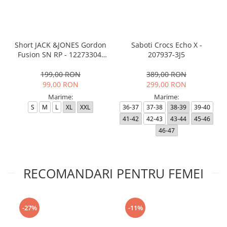
Short JACK &JONES Gordon
Saboti Crocs Echo X -
Fusion SN RP - 12273304-
207937-3J5
Black RP
199,00 RON
389,00 RON
99,00 RON
299,00 RON
Marime:
Marime:
S
M
L
XL
XXL
36-37
37-38
38-39
39-40
41-42
42-43
43-44
45-46
46-47
RECOMANDARI PENTRU FEMEI
-27%
-11%