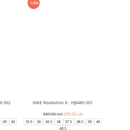
-14%
-24%
99-502
NIKE Revolution 8 - HJ8485-501
Saboti 
349,00 Lei
299,00 Lei
3
39
40
35.5
36
36.5
38
37.5
38.5
39
40
36-
40.5