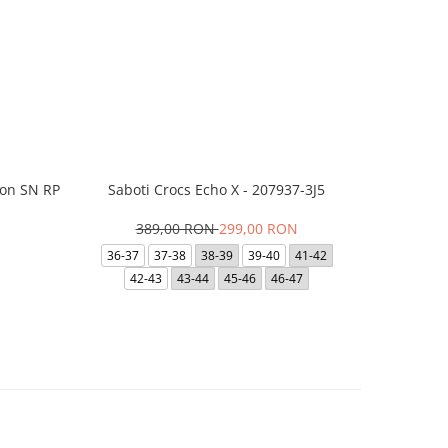
ion SN RP
Saboti Crocs Echo X - 207937-3J5
Short JACK
- 12
389,00 RON
299,00 RON
N
1
36-37
37-38
38-39
39-40
41-42
42-43
43-44
45-46
46-47