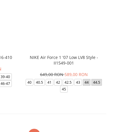
16-410
NIKE Air Force 1 '07 Low LV8 Style -
Saboti Cr
II1549-001
N
649,00 RON
589,00 RON
32
39-40
40
40.5
41
42
42.5
43
44
44.5
48-49
46-47
45