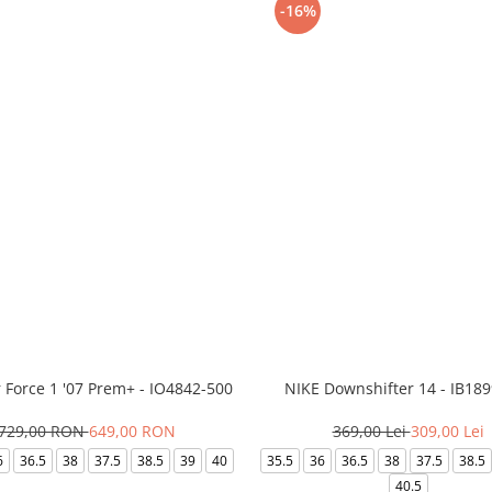
-16%
r Force 1 '07 Prem+ - IO4842-500
NIKE Downshifter 14 - IB18
729,00 RON
649,00 RON
369,00 Lei
309,00 Lei
6
36.5
38
37.5
38.5
39
40
35.5
36
36.5
38
37.5
38.5
40.5