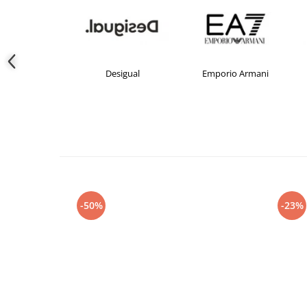
crocs
Desigual
Emporio Armani
-50%
-23%