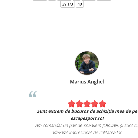
39.1/3
40
Marius Anghel
Sunt extrem de bucuros de achiziția mea de pe
escapesport.ro!
Am comandat un pair de sneakers JORDAN, și sunt c
adevărat impresionat de calitatea lor.