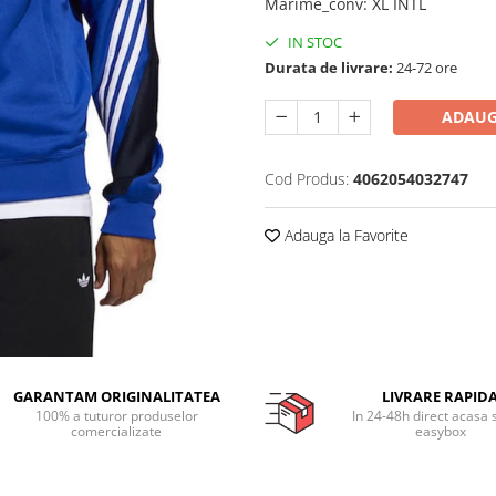
Marime_conv
:
XL INTL
IN STOC
Durata de livrare:
24-72 ore
ADAUG
Cod Produs:
4062054032747
Adauga la Favorite
GARANTAM ORIGINALITATEA
LIVRARE RAPID
100% a tuturor produselor
In 24-48h direct acasa 
comercializate
easybox