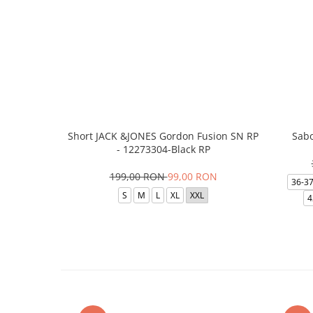
Short JACK &JONES Gordon Fusion SN RP
Sabo
- 12273304-Black RP
199,00 RON
99,00 RON
36-3
S
M
L
XL
XXL
4