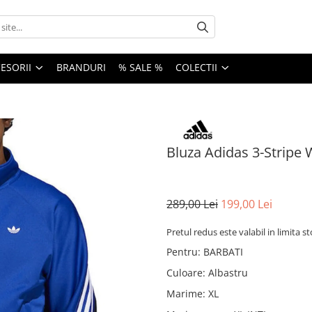
ESORII
BRANDURI
% SALE %
COLECTII
Bluza Adidas 3-Stripe
289,00 Lei
199,00 Lei
Pretul redus este valabil in limita s
Pentru
:
BARBATI
Culoare
:
Albastru
Marime
:
XL