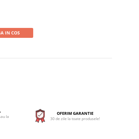
A IN COS
A
OFERIM GARANTIE
sau la
30 de zile la toate produsele!