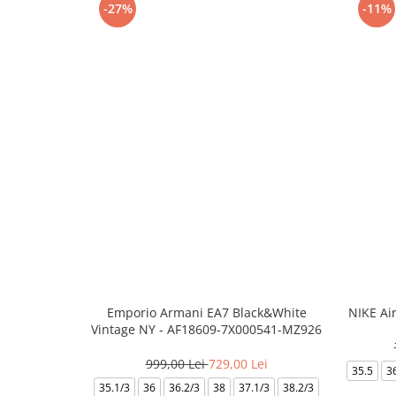
-27%
-11%
Emporio Armani EA7 Black&White
NIKE Ai
Vintage NY - AF18609-7X000541-MZ926
999,00 Lei
729,00 Lei
35.5
3
35.1/3
36
36.2/3
38
37.1/3
38.2/3