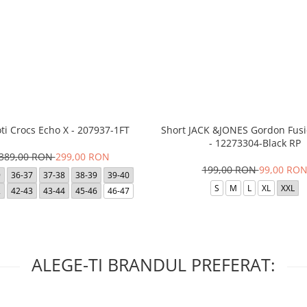
ti Crocs Echo X - 207937-1FT
Short JACK &JONES Gordon Fus
- 12273304-Black RP
389,00 RON
299,00 RON
199,00 RON
99,00 RO
9
36-37
37-38
38-39
39-40
S
M
L
XL
XXL
2
42-43
43-44
45-46
46-47
ALEGE-TI BRANDUL PREFERAT: