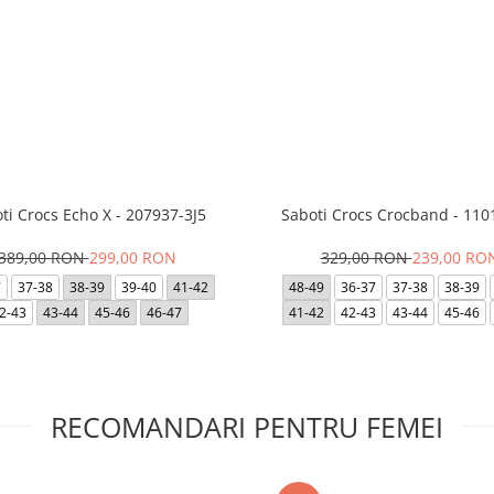
ti Crocs Echo X - 207937-3J5
Saboti Crocs Crocband - 110
389,00 RON
299,00 RON
329,00 RON
239,00 RO
7
37-38
38-39
39-40
41-42
48-49
36-37
37-38
38-39
2-43
43-44
45-46
46-47
41-42
42-43
43-44
45-46
RECOMANDARI PENTRU FEMEI