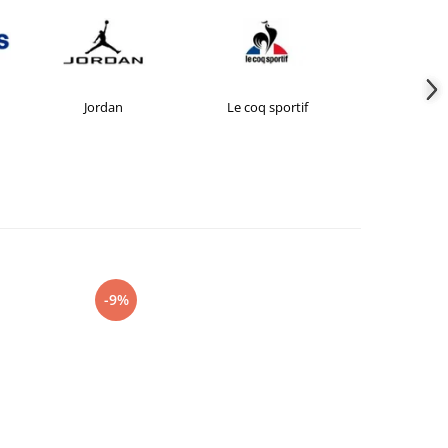
Jordan
Le coq sportif
New Bal
-9%
-27%