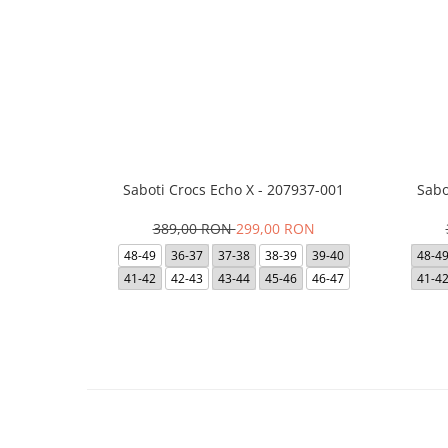
Saboti Crocs Echo X - 207937-001
Sabo
389,00 RON
299,00 RON
48-49
36-37
37-38
38-39
39-40
48-4
41-42
42-43
43-44
45-46
46-47
41-4