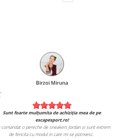
Birzoi Miruna
Experiența 
Sunt foarte mulțumita de achiziția mea de pe
Am comand
escapesport.ro!
mulțumita d
comandat o pereche de sneakers Jordan și sunt extrem
Livrarea
de fericita cu modul in care mi se potrivesc.