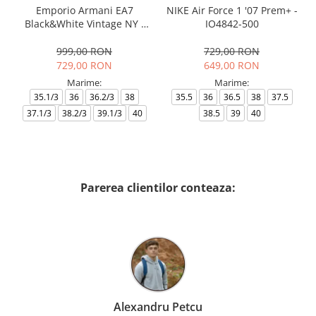
Emporio Armani EA7
NIKE Air Force 1 '07 Prem+ -
Black&White Vintage NY -
IO4842-500
AF18609-7X000541-MZ926
999,00 RON
729,00 RON
729,00 RON
649,00 RON
Marime:
Marime:
35.1/3
36
36.2/3
38
35.5
36
36.5
38
37.5
37.1/3
38.2/3
39.1/3
40
38.5
39
40
Parerea clientilor conteaza:
Alexandru Petcu