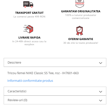
GARANTAM ORIGINALITATEA
TRANSPORT GRATUIT
100% a tuturor produselor
La comenzi peste 499 RON
comercializate
LIVRARE RAPIDA
OFERIM GARANTIE
In 24-48h direct acasa sau la
30 de zile la toate produsele!
easybox
Descriere
Tricou femei NIKE Classic SS Tee, roz - IH7601-663
Informatii conformitate produs
Caracteristici
Review-uri
(0)