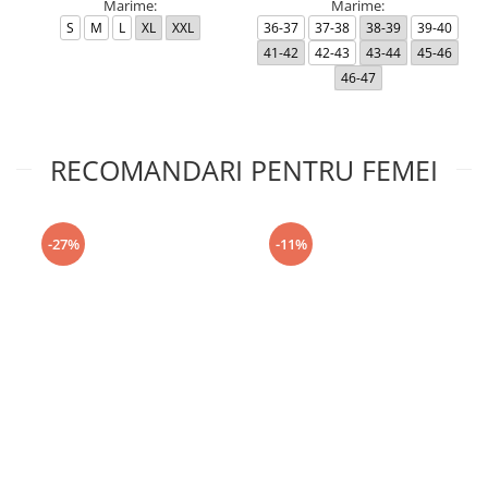
Marime:
Marime:
S
M
L
XL
XXL
36-37
37-38
38-39
39-40
41-42
42-43
43-44
45-46
46-47
RECOMANDARI PENTRU FEMEI
-27%
-11%