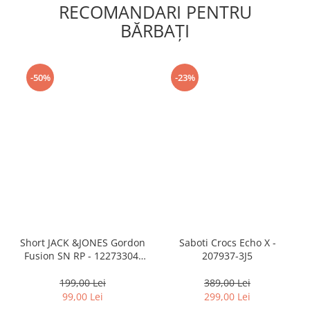
RECOMANDARI PENTRU
BĂRBAŢI
-50%
-23%
Short JACK &JONES Gordon
Saboti Crocs Echo X -
Fusion SN RP - 12273304-
207937-3J5
Black RP
199,00 Lei
389,00 Lei
99,00 Lei
299,00 Lei