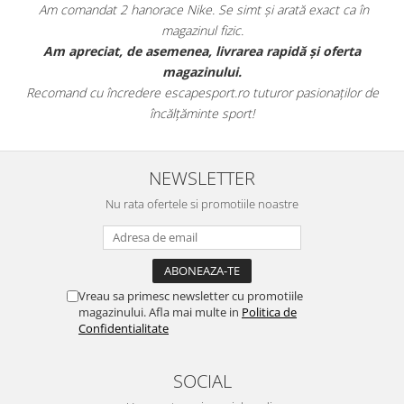
Am comandat 2 hanorace Nike. Se simt și arată exact ca în
magazinul fizic.
t
Am apreciat, de asemenea, livrarea rapidă și oferta
magazinului.
Recomand cu încredere escapesport.ro tuturor pasionaților de
încălțăminte sport!
NEWSLETTER
Nu rata ofertele si promotiile noastre
Vreau sa primesc newsletter cu promotiile
magazinului. Afla mai multe in
Politica de
Confidentialitate
SOCIAL