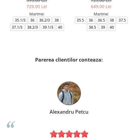
999,00 Lei
729,00 Lei
729,00 Lei
649,00 Lei
Marime:
Marime:
35.1/3
36
36.2/3
38
35.5
36
36.5
38
37.5
37.1/3
38.2/3
39.1/3
40
38.5
39
40
Parerea clientilor conteaza:
Alexandru Petcu