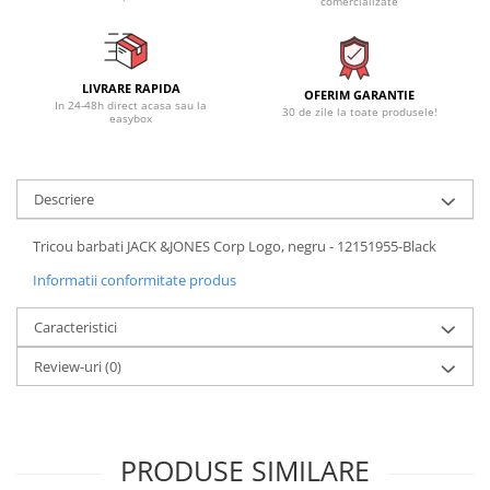
comercializate
LIVRARE RAPIDA
OFERIM GARANTIE
In 24-48h direct acasa sau la
30 de zile la toate produsele!
easybox
Descriere
Tricou barbati JACK &JONES Corp Logo, negru - 12151955-Black
Informatii conformitate produs
Caracteristici
Review-uri
(0)
PRODUSE SIMILARE