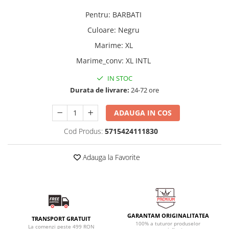
Pentru
:
BARBATI
Culoare
:
Negru
Marime
:
XL
Marime_conv
:
XL INTL
IN STOC
Durata de livrare:
24-72 ore
ADAUGA IN COS
Cod Produs:
5715424111830
Adauga la Favorite
GARANTAM ORIGINALITATEA
TRANSPORT GRATUIT
100% a tuturor produselor
La comenzi peste 499 RON