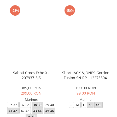
-23%
-50%
Saboti Crocs Echo X -
Short JACK &JONES Gordon
207937-3J5
Fusion SN RP - 12273304-
Black RP
389,00 RON
199,00 RON
299,00 RON
99,00 RON
Marime:
Marime:
36-37
37-38
38-39
39-40
S
M
L
XL
XXL
41-42
42-43
43-44
45-46
46-47