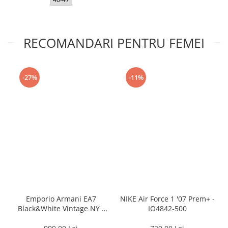
RECOMANDARI PENTRU FEMEI
-27%
-11%
Emporio Armani EA7
NIKE Air Force 1 '07 Prem+ -
Black&White Vintage NY -
IO4842-500
AF18609-7X000541-MZ926