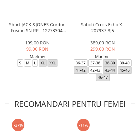
Short JACK &JONES Gordon
Saboti Crocs Echo X -
Fusion SN RP - 12273304-
207937-3J5
Black RP
199,00 RON
389,00 RON
99,00 RON
299,00 RON
Marime:
Marime:
S
M
L
XL
XXL
36-37
37-38
38-39
39-40
41-42
42-43
43-44
45-46
46-47
RECOMANDARI PENTRU FEMEI
-27%
-11%