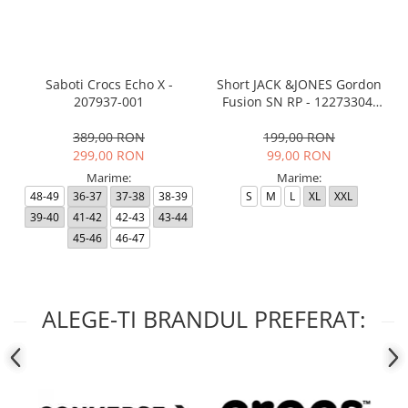
Saboti Crocs Echo X -
Short JACK &JONES Gordon
207937-001
Fusion SN RP - 12273304-
Black RP
389,00 RON
199,00 RON
299,00 RON
99,00 RON
Marime:
Marime:
48-49
36-37
37-38
38-39
S
M
L
XL
XXL
39-40
41-42
42-43
43-44
45-46
46-47
ALEGE-TI BRANDUL PREFERAT: