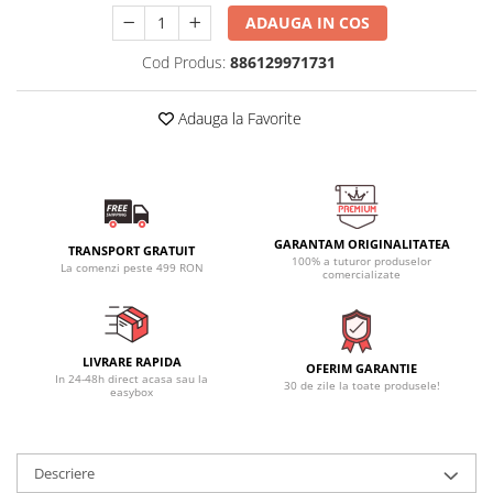
ADAUGA IN COS
Cod Produs:
886129971731
Adauga la Favorite
GARANTAM ORIGINALITATEA
TRANSPORT GRATUIT
100% a tuturor produselor
La comenzi peste 499 RON
comercializate
LIVRARE RAPIDA
OFERIM GARANTIE
In 24-48h direct acasa sau la
30 de zile la toate produsele!
easybox
Descriere