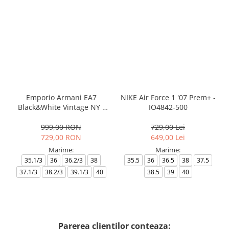
Emporio Armani EA7
NIKE Air Force 1 '07 Prem+ -
Black&White Vintage NY -
IO4842-500
AF18609-7X000541-MZ926
999,00 RON
729,00 Lei
729,00 RON
649,00 Lei
Marime:
Marime:
35.1/3
36
36.2/3
38
35.5
36
36.5
38
37.5
37.1/3
38.2/3
39.1/3
40
38.5
39
40
Parerea clientilor conteaza: