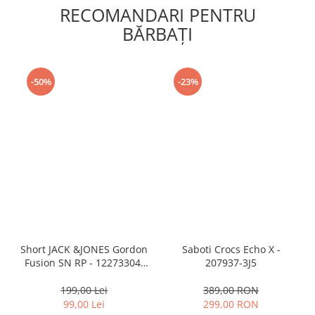
RECOMANDARI PENTRU
BĂRBAŢI
-50%
-23%
Short JACK &JONES Gordon
Saboti Crocs Echo X -
Fusion SN RP - 12273304-
207937-3J5
Black RP
199,00 Lei
389,00 RON
99,00 Lei
299,00 RON