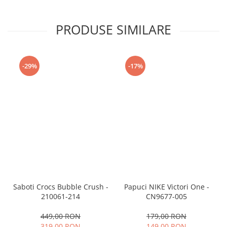
PRODUSE SIMILARE
-29%
-17%
Saboti Crocs Bubble Crush -
Papuci NIKE Victori One -
210061-214
CN9677-005
449,00 RON
179,00 RON
319,00 RON
149,00 RON