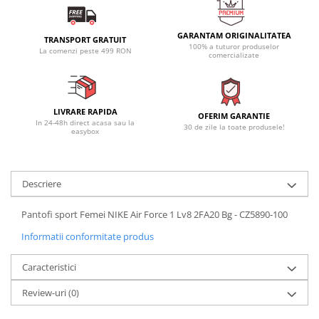
GARANTAM ORIGINALITATEA
TRANSPORT GRATUIT
100% a tuturor produselor
La comenzi peste 499 RON
comercializate
LIVRARE RAPIDA
OFERIM GARANTIE
In 24-48h direct acasa sau la
30 de zile la toate produsele!
easybox
Descriere
Pantofi sport Femei NIKE Air Force 1 Lv8 2FA20 Bg - CZ5890-100
Informatii conformitate produs
Caracteristici
Review-uri
(0)