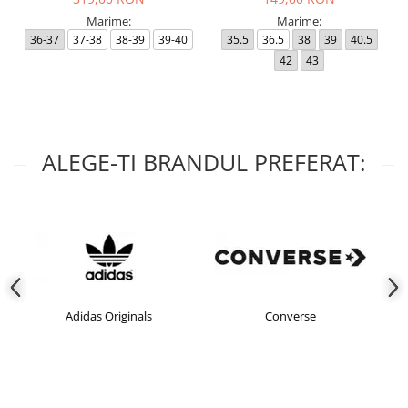
Marime:
Marime:
36-37
37-38
38-39
39-40
35.5
36.5
38
39
40.5
42
43
ALEGE-TI BRANDUL PREFERAT:
nals
Converse
crocs