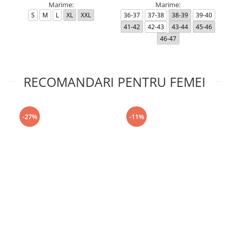
Marime:
Marime:
S
M
L
XL
XXL
36-37
37-38
38-39
39-40
41-42
42-43
43-44
45-46
46-47
RECOMANDARI PENTRU FEMEI
-27%
-11%