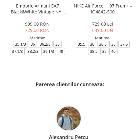
Emporio Armani EA7
NIKE Air Force 1 '07 Prem+ -
Black&White Vintage NY -
IO4842-500
AF18609-7X000541-MZ926
999,00 RON
729,00 Lei
729,00 RON
649,00 Lei
Marime:
Marime:
35.1/3
36
36.2/3
38
35.5
36
36.5
38
37.5
37.1/3
38.2/3
39.1/3
40
38.5
39
40
Parerea clientilor conteaza:
Birzoi Miruna