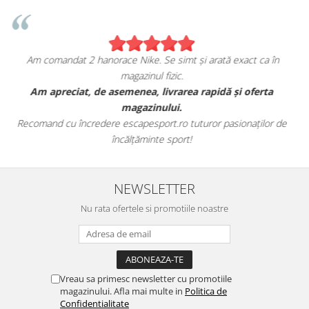
rată exact ca în
Sunt foarte mulțumita de achiziția me
escapesport.ro!
pidă și oferta
Am comandat o pereche de sneakers Jordan și s
fericita cu modul in care mi se potrive
or pasionaților de
Aceștia au toate caracteristicile specifice mărcii, 
este excelentă.
NEWSLETTER
Nu rata ofertele si promotiile noastre
Vreau sa primesc newsletter cu promotiile
magazinului. Afla mai multe in
Politica de
Confidentialitate