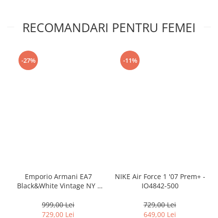
RECOMANDARI PENTRU FEMEI
-27%
-11%
Emporio Armani EA7
NIKE Air Force 1 '07 Prem+ -
Black&White Vintage NY -
IO4842-500
AF18609-7X000541-MZ926
999,00 Lei
729,00 Lei
729,00 Lei
649,00 Lei