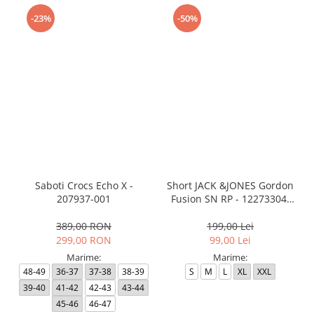
-23%
-50%
Saboti Crocs Echo X -
Short JACK &JONES Gordon
207937-001
Fusion SN RP - 12273304-
Black RP
389,00 RON
199,00 Lei
299,00 RON
99,00 Lei
Marime:
Marime:
48-49
36-37
37-38
38-39
S
M
L
XL
XXL
39-40
41-42
42-43
43-44
45-46
46-47