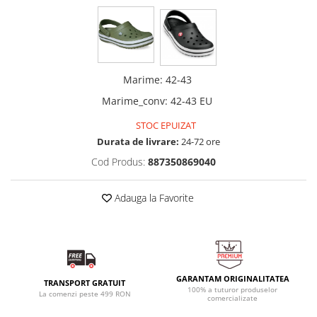
Marime
:
42-43
Marime_conv
:
42-43 EU
STOC EPUIZAT
Durata de livrare:
24-72 ore
Cod Produs:
887350869040
Adauga la Favorite
GARANTAM ORIGINALITATEA
TRANSPORT GRATUIT
100% a tuturor produselor
La comenzi peste 499 RON
comercializate