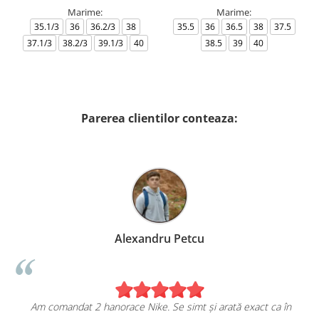
Marime:
Marime:
35.1/3
36
36.2/3
38
35.5
36
36.5
38
37.5
37.1/3
38.2/3
39.1/3
40
38.5
39
40
Parerea clientilor conteaza:
Alexandru Petcu
Am comandat 2 hanorace Nike. Se simt și arată exact ca în