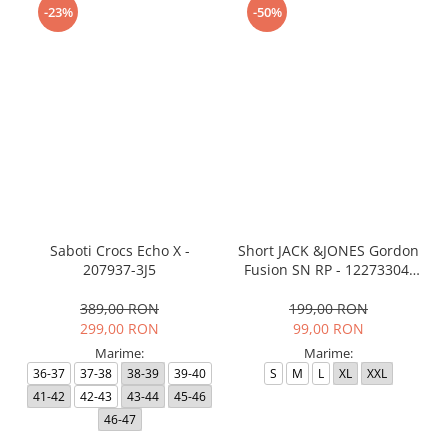
-23%
-50%
Saboti Crocs Echo X -
Short JACK &JONES Gordon
207937-3J5
Fusion SN RP - 12273304-
Black RP
389,00 RON
199,00 RON
299,00 RON
99,00 RON
Marime:
Marime:
36-37
37-38
38-39
39-40
S
M
L
XL
XXL
41-42
42-43
43-44
45-46
46-47