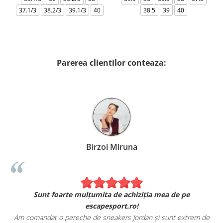
37.1/3
38.2/3
39.1/3
40
38.5
39
40
Parerea clientilor conteaza:
Birzoi Miruna
Sunt foarte mulțumita de achiziția mea de pe
escapesport.ro!
Am comandat o pereche de sneakers Jordan și sunt extrem de