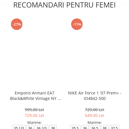
RECOMANDARI PENTRU FEMEI
-27%
-11%
Emporio Armani EA7
NIKE Air Force 1 '07 Prem+ -
Black&White Vintage NY -
IO4842-500
AF18609-7X000541-MZ926
999,00 Lei
729,00 Lei
729,00 Lei
649,00 Lei
Marime:
Marime:
35.1/3
36
36.2/3
38
35.5
36
36.5
38
37.5