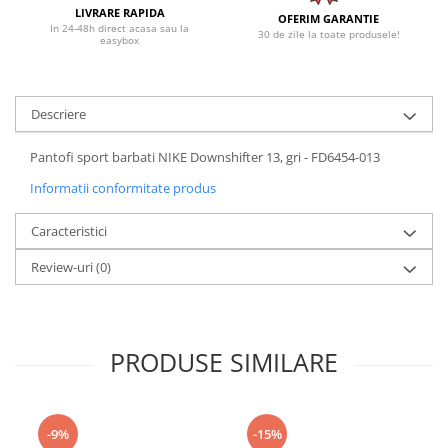
LIVRARE RAPIDA
OFERIM GARANTIE
In 24-48h direct acasa sau la
30 de zile la toate produsele!
easybox
Descriere
Pantofi sport barbati NIKE Downshifter 13, gri - FD6454-013
Informatii conformitate produs
Caracteristici
Review-uri
(0)
PRODUSE SIMILARE
-9%
-15%