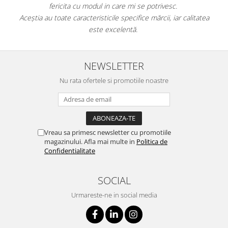
fericita cu modul in care mi se potrivesc.
e
Aceștia au toate caracteristicile specifice mărcii, iar calitatea
este excelentă.
NEWSLETTER
Nu rata ofertele si promotiile noastre
Vreau sa primesc newsletter cu promotiile
magazinului. Afla mai multe in
Politica de
Confidentialitate
SOCIAL
Urmareste-ne in social media