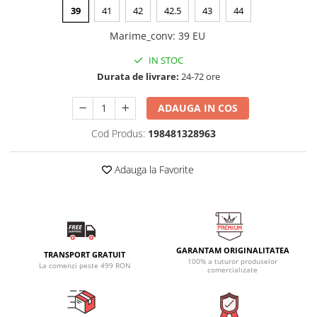
39
41
42
42.5
43
44
Marime_conv
:
39 EU
IN STOC
Durata de livrare:
24-72 ore
ADAUGA IN COS
Cod Produs:
198481328963
Adauga la Favorite
GARANTAM ORIGINALITATEA
TRANSPORT GRATUIT
100% a tuturor produselor
La comenzi peste 499 RON
comercializate