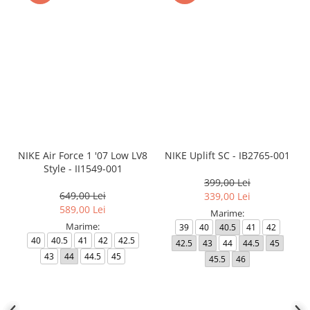
NIKE Air Force 1 '07 Low LV8
NIKE Uplift SC - IB2765-001
Style - II1549-001
399,00 Lei
649,00 Lei
339,00 Lei
589,00 Lei
Marime:
Marime:
39
40
40.5
41
42
40
40.5
41
42
42.5
42.5
43
44
44.5
45
43
44
44.5
45
45.5
46