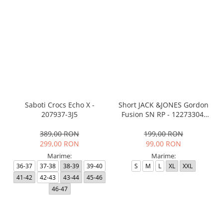
Saboti Crocs Echo X -
Short JACK &JONES Gordon
207937-3J5
Fusion SN RP - 12273304-
Black RP
389,00 RON
199,00 RON
299,00 RON
99,00 RON
Marime:
Marime:
36-37
37-38
38-39
39-40
S
M
L
XL
XXL
41-42
42-43
43-44
45-46
46-47