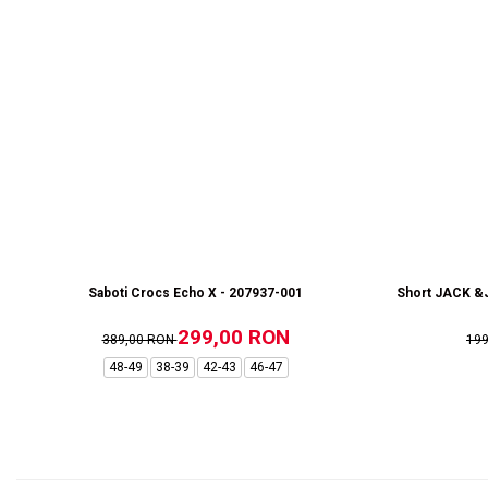
Saboti Crocs Echo X - 207937-001
Short JACK &J
299,00 RON
389,00 RON
19
48-49
38-39
42-43
46-47