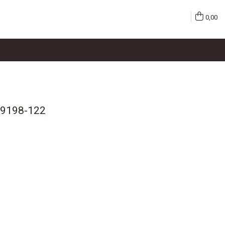
0,00
HJ9198-122