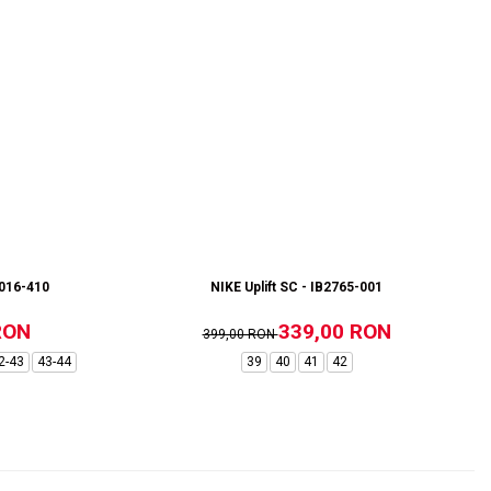
1016-410
NIKE Uplift SC - IB2765-001
RON
339,00 RON
399,00 RON
2-43
43-44
39
40
41
42