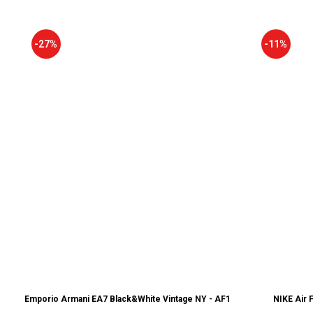
-27%
-11%
Emporio Armani EA7 Black&White Vintage NY - AF18609-7X000541-MZ
NIKE Air 