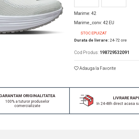
Marime
:
42
Marime_conv
:
42 EU
STOC EPUIZAT
Durata de livrare:
24-72 ore
Cod Produs:
198729532091
Adauga la Favorite
GARANTAM ORIGINALITATEA
LIVRARE RAP
100% a tuturor produselor
In 24-48h direct acasa s
comercializate