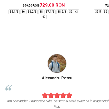
729,00 RON
999,00 RON
72
35.1/3
36
36.2/3
38
37.1/3
38.2/3
39.1/3
35.5
36
40
Marius Anghel
m de bucuros de achiziția mea de pe escapesport.ro!
Am comandat 2 
at un pair de sneakers JORDAN, și sunt cu adevărat