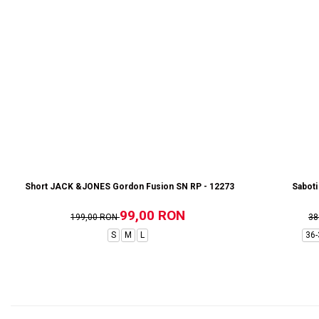
Short JACK &JONES Gordon Fusion SN RP - 12273304-Black RP
Saboti
99,00 RON
199,00 RON
38
S
M
L
36-