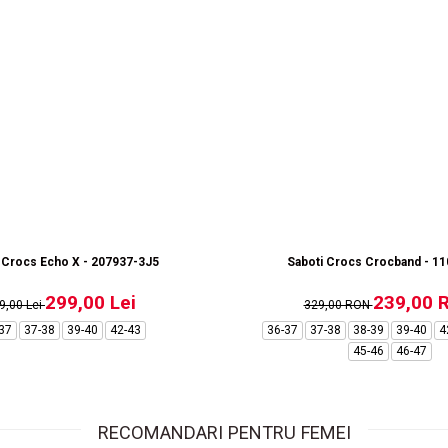
 Crocs Echo X - 207937-3J5
Saboti Crocs Crocband - 1
299,00 Lei
239,00 
9,00 Lei
329,00 RON
37
37-38
39-40
42-43
36-37
37-38
38-39
39-40
4
45-46
46-47
RECOMANDARI PENTRU FEMEI