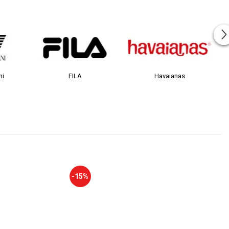
Havaianas
JACK &JONES
-15%