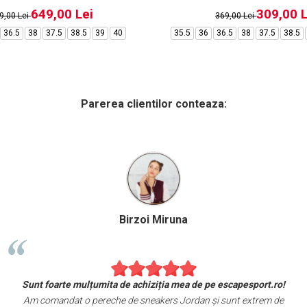
649,00 Lei
309,00 L
9,00 Lei
369,00 Lei
36.5
38
37.5
38.5
39
40
35.5
36
36.5
38
37.5
38.5
Parerea clientilor conteaza:
Alexandru Petcu
hanorace Nike. Se simt și arată exact ca în magazinul
Sunt foarte 
fizic.
Am comandat