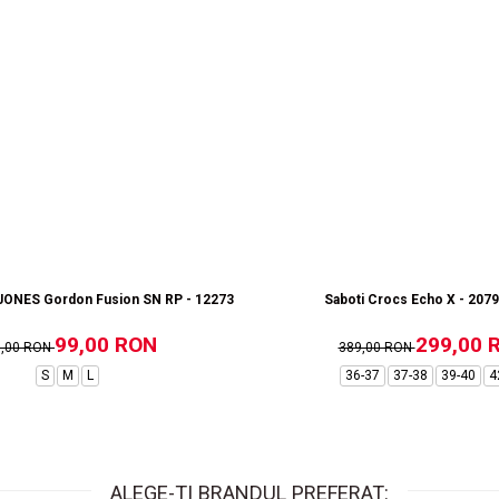
ONES Gordon Fusion SN RP - 12273304-Black RP
Saboti Crocs Echo X - 207
99,00 RON
299,00 
9,00 RON
389,00 RON
S
M
L
36-37
37-38
39-40
4
ALEGE-TI BRANDUL PREFERAT: