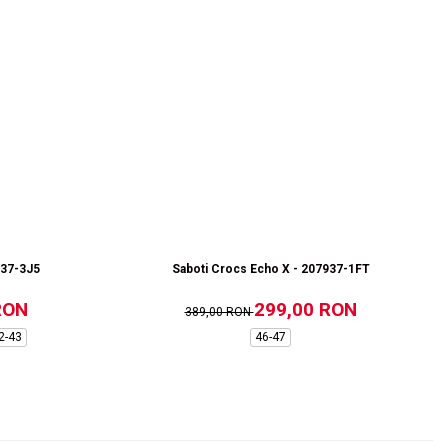
937-3J5
Saboti Crocs Echo X - 207937-1FT
RON
299,00 RON
389,00 RON
2-43
46-47