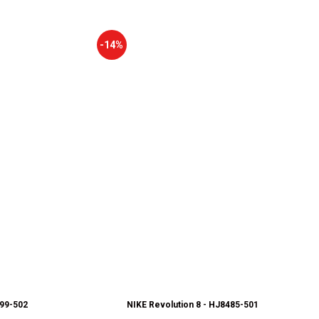
-14%
899-502
NIKE Revolution 8 - HJ8485-501