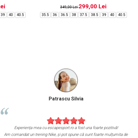
ei
299,00 Lei
349,00 Lei
39
40
40.5
35.5
36
36.5
38
37.5
38.5
39
40
40.5
Birzoi Miruna
mulțumita de achiziția mea de pe escapesport.ro!
Experiența 
Am comandat un t
 o pereche de sneakers Jordan și sunt extrem de