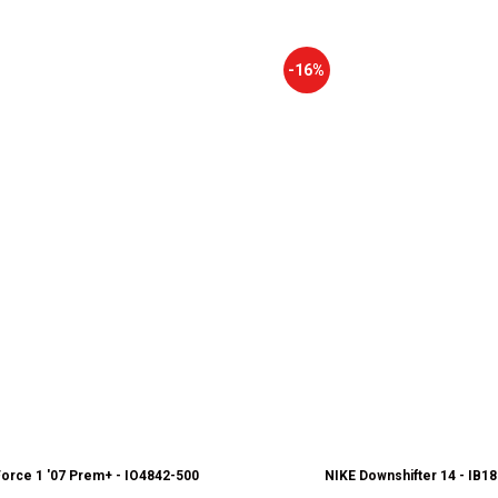
-16%
926
Force 1 '07 Prem+ - IO4842-500
NIKE Downshifter 14 - IB1