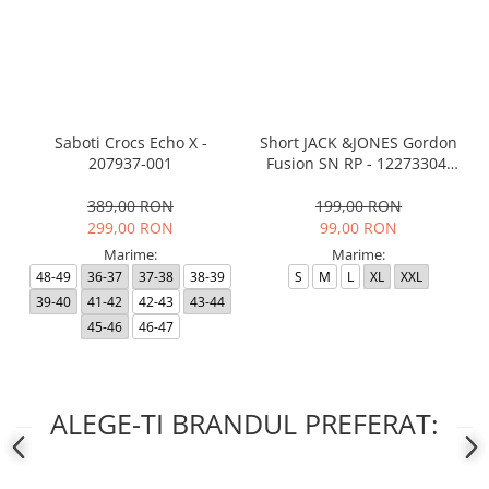
Saboti Crocs Echo X -
Short JACK &JONES Gordon
207937-001
Fusion SN RP - 12273304-
Black RP
389,00 RON
199,00 RON
299,00 RON
99,00 RON
Marime:
Marime:
48-49
36-37
37-38
38-39
S
M
L
XL
XXL
39-40
41-42
42-43
43-44
45-46
46-47
ALEGE-TI BRANDUL PREFERAT: