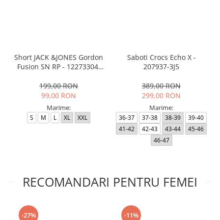
Short JACK &JONES Gordon
Saboti Crocs Echo X -
Fusion SN RP - 12273304-
207937-3J5
Black RP
199,00 RON
389,00 RON
99,00 RON
299,00 RON
Marime:
Marime:
S
M
L
XL
XXL
36-37
37-38
38-39
39-40
41-42
42-43
43-44
45-46
46-47
RECOMANDARI PENTRU FEMEI
-27%
-11%