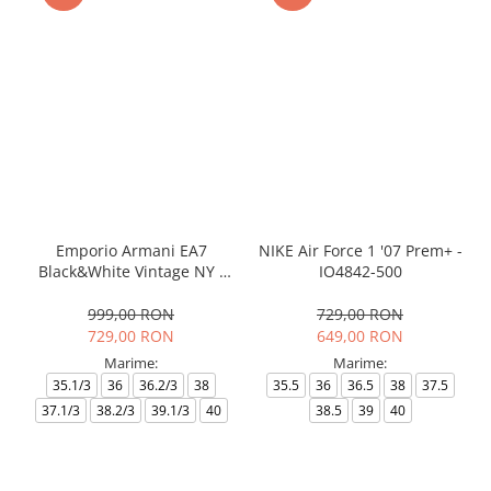
Emporio Armani EA7
NIKE Air Force 1 '07 Prem+ -
Black&White Vintage NY -
IO4842-500
AF18609-7X000541-MZ926
999,00 RON
729,00 RON
729,00 RON
649,00 RON
Marime:
Marime:
35.1/3
36
36.2/3
38
35.5
36
36.5
38
37.5
37.1/3
38.2/3
39.1/3
40
38.5
39
40