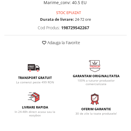
Marime_conv
:
40.5 EU
STOC EPUIZAT
Durata de livrare:
24-72 ore
Cod Produs:
198729542267
Adauga la Favorite
GARANTAM ORIGINALITATEA
TRANSPORT GRATUIT
100% a tuturor produselor
La comenzi peste 499 RON
comercializate
LIVRARE RAPIDA
OFERIM GARANTIE
In 24-48h direct acasa sau la
30 de zile la toate produsele!
easybox