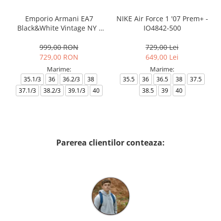
Emporio Armani EA7
NIKE Air Force 1 '07 Prem+ -
Black&White Vintage NY -
IO4842-500
AF18609-7X000541-MZ926
999,00 RON
729,00 Lei
729,00 RON
649,00 Lei
Marime:
Marime:
35.1/3
36
36.2/3
38
35.5
36
36.5
38
37.5
37.1/3
38.2/3
39.1/3
40
38.5
39
40
Parerea clientilor conteaza: