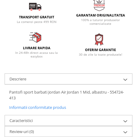
GARANTAM ORIGINALITATEA
TRANSPORT GRATUIT
100% a tuturor produselor
La comenzi peste 499 RON
comercializate
LIVRARE RAPIDA
OFERIM GARANTIE
In 24-48h direct acasa sau la
30 de zile la toate produsele!
easybox
Descriere
Pantofi sport barbati Jordan Air Jordan 1 Mid, albastru - 554724-
413
Informatii conformitate produs
Caracteristici
Review-uri
(0)