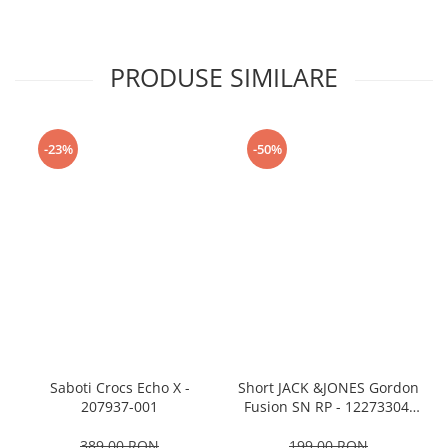
PRODUSE SIMILARE
-23%
-50%
Saboti Crocs Echo X -
Short JACK &JONES Gordon
207937-001
Fusion SN RP - 12273304-
Black RP
389,00 RON
199,00 RON