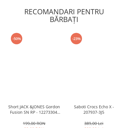
RECOMANDARI PENTRU
BĂRBAŢI
-50%
-23%
Short JACK &JONES Gordon
Saboti Crocs Echo X -
Fusion SN RP - 12273304-
207937-3J5
Black RP
199,00 RON
389,00 Lei