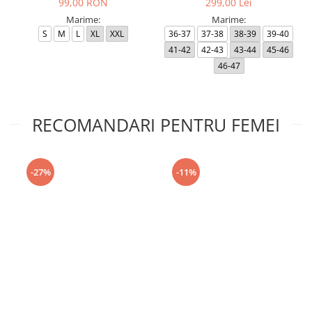
99,00 RON
299,00 Lei
Marime:
Marime:
S
M
L
XL
XXL
36-37
37-38
38-39
39-40
41-42
42-43
43-44
45-46
46-47
RECOMANDARI PENTRU FEMEI
-27%
-11%