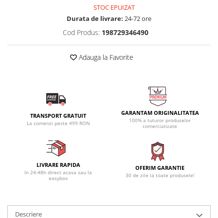
STOC EPUIZAT
Durata de livrare:
24-72 ore
Cod Produs:
198729346490
Adauga la Favorite
GARANTAM ORIGINALITATEA
TRANSPORT GRATUIT
100% a tuturor produselor
La comenzi peste 499 RON
comercializate
LIVRARE RAPIDA
OFERIM GARANTIE
In 24-48h direct acasa sau la
30 de zile la toate produsele!
easybox
Descriere