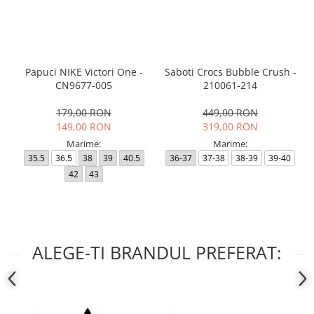
Papuci NIKE Victori One -
Saboti Crocs Bubble Crush -
CN9677-005
210061-214
179,00 RON
449,00 RON
149,00 RON
319,00 RON
Marime:
Marime:
35.5
36.5
38
39
40.5
36-37
37-38
38-39
39-40
42
43
ALEGE-TI BRANDUL PREFERAT: