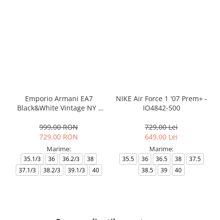
Emporio Armani EA7
NIKE Air Force 1 '07 Prem+ -
Black&White Vintage NY -
IO4842-500
AF18609-7X000541-MZ926
999,00 RON
729,00 Lei
729,00 RON
649,00 Lei
Marime:
Marime:
35.1/3
36
36.2/3
38
35.5
36
36.5
38
37.5
37.1/3
38.2/3
39.1/3
40
38.5
39
40