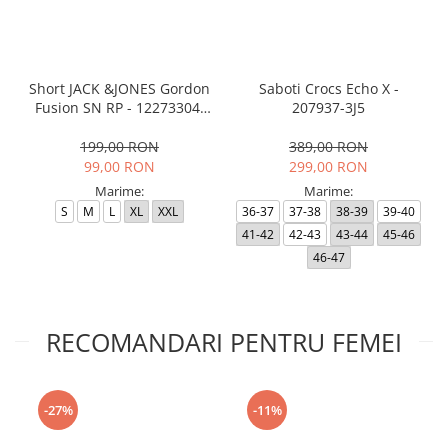
Short JACK &JONES Gordon
Saboti Crocs Echo X -
Fusion SN RP - 12273304-
207937-3J5
Black RP
199,00 RON
389,00 RON
99,00 RON
299,00 RON
Marime:
Marime:
S
M
L
XL
XXL
36-37
37-38
38-39
39-40
41-42
42-43
43-44
45-46
46-47
RECOMANDARI PENTRU FEMEI
-27%
-11%