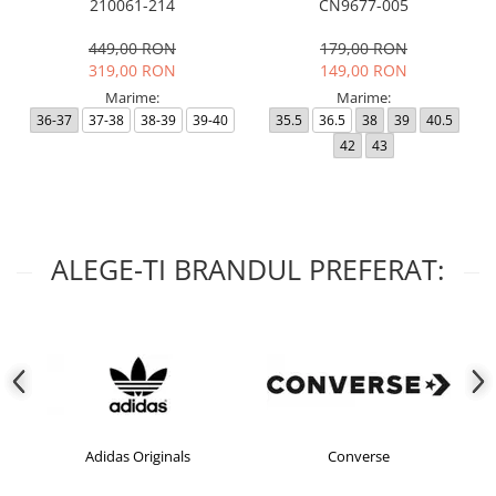
210061-214
CN9677-005
449,00 RON
179,00 RON
319,00 RON
149,00 RON
Marime:
Marime:
36-37
37-38
38-39
39-40
35.5
36.5
38
39
40.5
42
43
ALEGE-TI BRANDUL PREFERAT:
Adidas Originals
Converse