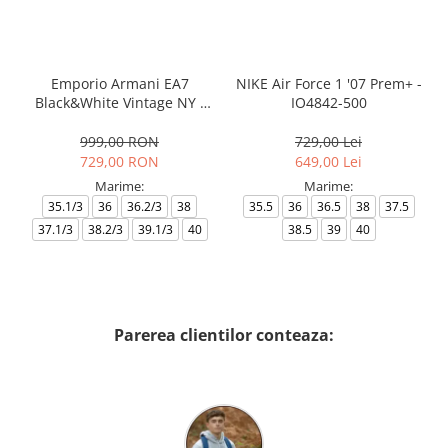
Emporio Armani EA7
NIKE Air Force 1 '07 Prem+ -
Black&White Vintage NY -
IO4842-500
AF18609-7X000541-MZ926
999,00 RON
729,00 Lei
729,00 RON
649,00 Lei
Marime:
Marime:
35.1/3
36
36.2/3
38
35.5
36
36.5
38
37.5
37.1/3
38.2/3
39.1/3
40
38.5
39
40
Parerea clientilor conteaza: