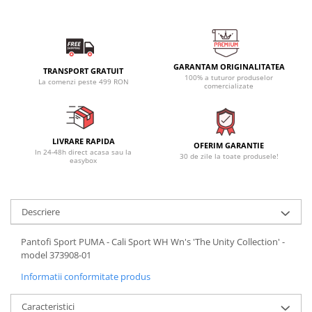
GARANTAM ORIGINALITATEA
TRANSPORT GRATUIT
100% a tuturor produselor
La comenzi peste 499 RON
comercializate
LIVRARE RAPIDA
OFERIM GARANTIE
In 24-48h direct acasa sau la
30 de zile la toate produsele!
easybox
Descriere
Pantofi Sport PUMA - Cali Sport WH Wn's 'The Unity Collection' -
model 373908-01
Informatii conformitate produs
Caracteristici