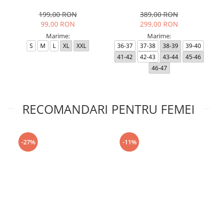
Black RP
199,00 RON
389,00 RON
99,00 RON
299,00 RON
Marime:
Marime:
S
M
L
XL
XXL
36-37
37-38
38-39
39-40
41-42
42-43
43-44
45-46
46-47
RECOMANDARI PENTRU FEMEI
-27%
-11%