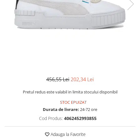
MINGI
MAIOURI
JACHETE ȘI GECI SPORT
PANTALONI SCURȚI
Graviton
crocs Jibbitz
CAMASI
VESTE
MAIOURI
Emporio Armani EA7
BLUGI
MAIOURI
BLUGI LUNGI
FULARE
Ultimate Kombat
BLUGI SCURTI
Black&White
SETURI CADOU
Classic Sneakers
MANUSI
Crusher
Core Identity
Visibility
Incaltaminte Pro Running
Ghete baschet
456,55 Lei
202,34 Lei
Ghete fotbal
Pretul redus este valabil in limita stocului disponibil
Geci de iarna
STOC EPUIZAT
Jachete de primavara-toamna
Durata de livrare:
24-72 ore
Shorturi de baie
Cod Produs:
4062452993855
Adauga la Favorite