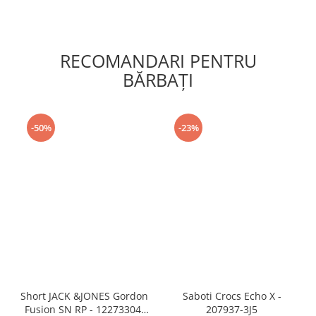
RECOMANDARI PENTRU
BĂRBAŢI
-50%
-23%
Short JACK &JONES Gordon
Saboti Crocs Echo X -
Fusion SN RP - 12273304-
207937-3J5