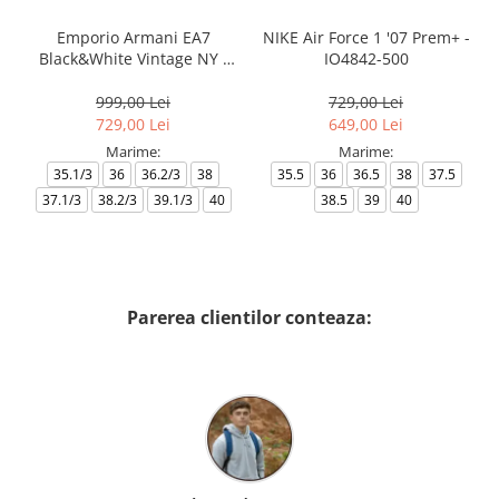
Emporio Armani EA7
NIKE Air Force 1 '07 Prem+ -
Black&White Vintage NY -
IO4842-500
AF18609-7X000541-MZ926
999,00 Lei
729,00 Lei
729,00 Lei
649,00 Lei
Marime:
Marime:
35.1/3
36
36.2/3
38
35.5
36
36.5
38
37.5
37.1/3
38.2/3
39.1/3
40
38.5
39
40
Parerea clientilor conteaza: