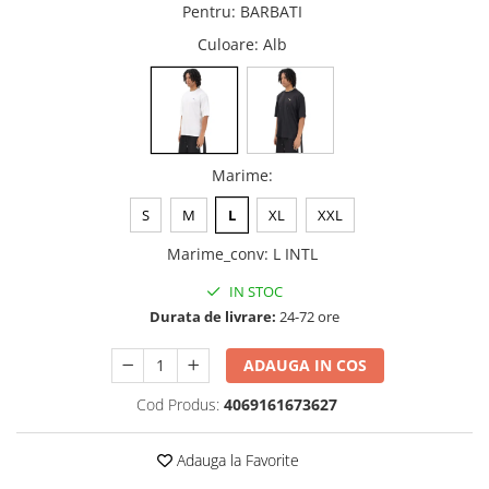
Pentru
:
BARBATI
Culoare
: Alb
Marime
:
S
M
L
XL
XXL
Marime_conv
:
L INTL
IN STOC
Durata de livrare:
24-72 ore
ADAUGA IN COS
Cod Produs:
4069161673627
Adauga la Favorite