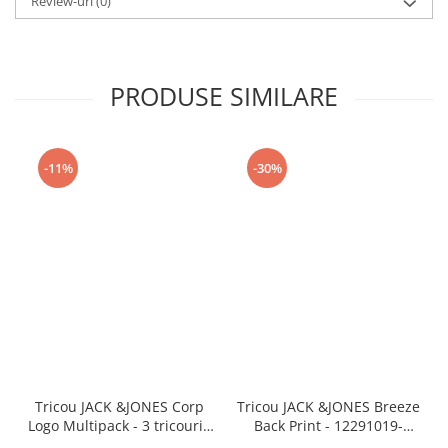
Review-uri
(0)
PRODUSE SIMILARE
-11%
-30%
Tricou JACK &JONES Corp
Tricou JACK &JONES Breeze
Logo Multipack - 3 tricouri -
Back Print - 12291019-
12191330-White
Poseidon