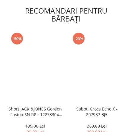
RECOMANDARI PENTRU
BĂRBAŢI
-50%
-23%
Short JACK &JONES Gordon
Saboti Crocs Echo X -
Fusion SN RP - 12273304-
207937-3J5
Black RP
199,00 Lei
389,00 Lei
99,00 Lei
299,00 Lei