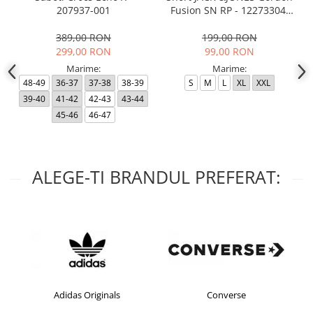
207937-001
Fusion SN RP - 12273304-
Black RP
389,00 RON
199,00 RON
299,00 RON
99,00 RON
Marime:
Marime:
48-49
36-37
37-38
38-39
S
M
L
XL
XXL
39-40
41-42
42-43
43-44
45-46
46-47
ALEGE-TI BRANDUL PREFERAT:
Adidas Originals
Converse