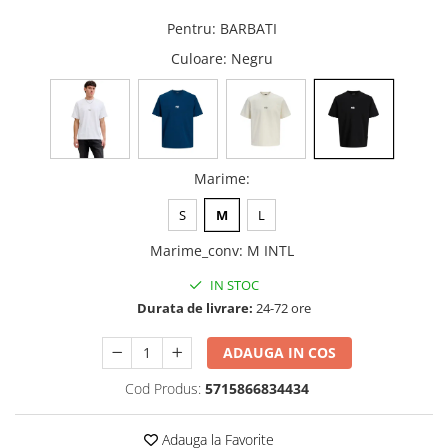
Pentru
:
BARBATI
Culoare
: Negru
Marime
:
S
M
L
Marime_conv
:
M INTL
IN STOC
Durata de livrare:
24-72 ore
ADAUGA IN COS
Cod Produs:
5715866834434
Adauga la Favorite