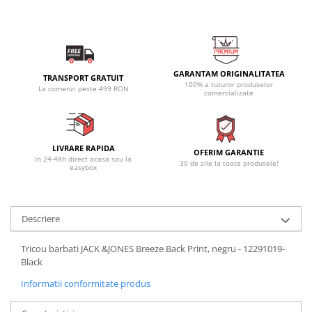
GARANTAM ORIGINALITATEA
TRANSPORT GRATUIT
100% a tuturor produselor
La comenzi peste 499 RON
comercializate
LIVRARE RAPIDA
OFERIM GARANTIE
In 24-48h direct acasa sau la
30 de zile la toate produsele!
easybox
Descriere
Tricou barbati JACK &JONES Breeze Back Print, negru - 12291019-
Black
Informatii conformitate produs