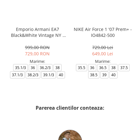
Emporio Armani EA7
NIKE Air Force 1 '07 Prem+ -
Black&White Vintage NY -
IO4842-500
AF18609-7X000541-MZ926
999,00 RON
729,00 Lei
729,00 RON
649,00 Lei
Marime:
Marime:
35.1/3
36
36.2/3
38
35.5
36
36.5
38
37.5
37.1/3
38.2/3
39.1/3
40
38.5
39
40
Parerea clientilor conteaza: