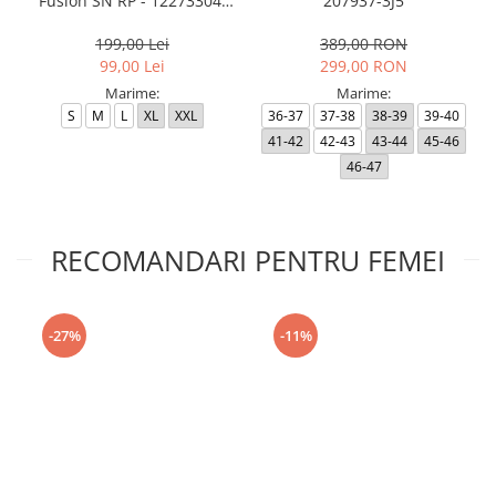
Fusion SN RP - 12273304-
207937-3J5
Black RP
199,00 Lei
389,00 RON
99,00 Lei
299,00 RON
Marime:
Marime:
S
M
L
XL
XXL
36-37
37-38
38-39
39-40
41-42
42-43
43-44
45-46
46-47
RECOMANDARI PENTRU FEMEI
-27%
-11%