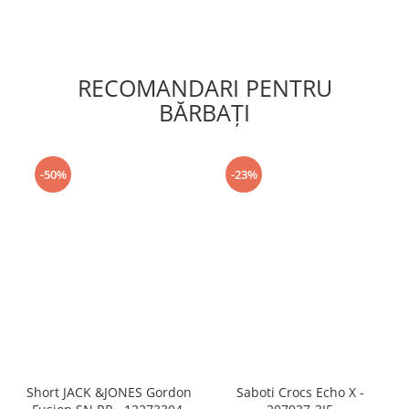
RECOMANDARI PENTRU
BĂRBAŢI
-50%
-23%
Short JACK &JONES Gordon
Saboti Crocs Echo X -