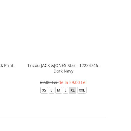
 Print -
Tricou JACK &JONES Star - 12234746-
Tricou
Dark Navy
12
69,00 Lei
de la 59,00 Lei
7
XS
S
M
L
XL
XXL
X