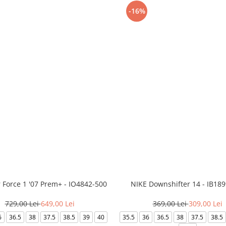
-16%
r Force 1 '07 Prem+ - IO4842-500
NIKE Downshifter 14 - IB18
729,00 Lei
649,00 Lei
369,00 Lei
309,00 Lei
6
36.5
38
37.5
38.5
39
40
35.5
36
36.5
38
37.5
38.5