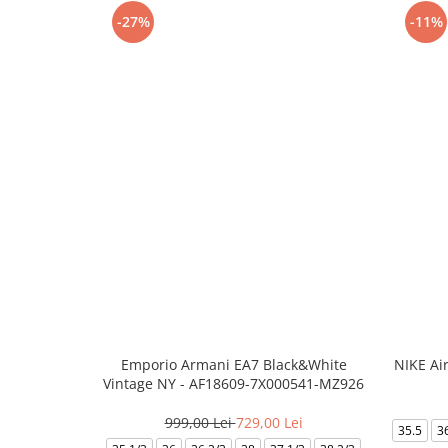
-27%
-11%
Emporio Armani EA7 Black&White
NIKE Ai
Vintage NY - AF18609-7X000541-MZ926
999,00 Lei
729,00 Lei
35.5
3