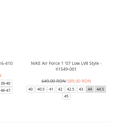
16-410
NIKE Air Force 1 '07 Low LV8 Style -
Saboti Cr
II1549-001
N
649,00 RON
589,00 RON
3
39-40
40
40.5
41
42
42.5
43
44
44.5
48-49
46-47
45