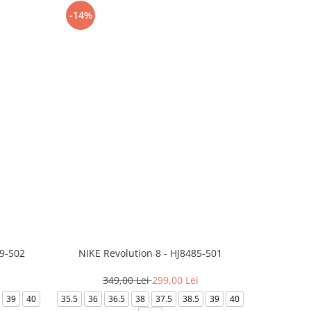
-14%
-24%
99-502
NIKE Revolution 8 - HJ8485-501
Saboti 
349,00 Lei
299,00 Lei
32
39
40
35.5
36
36.5
38
37.5
38.5
39
40