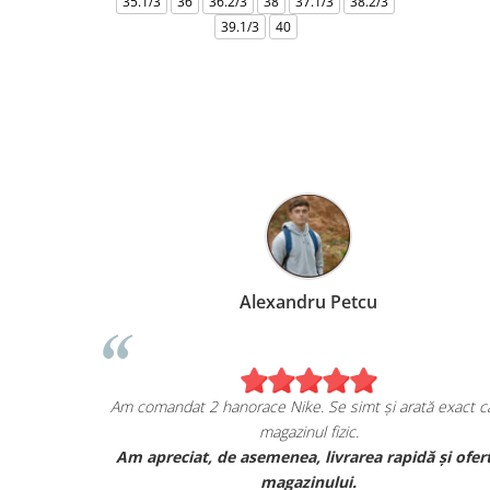
35.1/3
36
36.2/3
38
37.1/3
38.2/3
39.1/3
40
Alexandru Petcu
a mea de pe
Am comandat 2 hanorace Nike. Se simt și arată exact
magazinul fizic.
, și sunt cu
Am apreciat, de asemenea, livrarea rapidă și o
 lor.
magazinului.