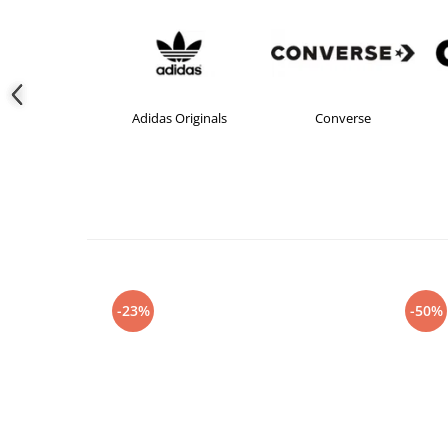
das
Adidas Originals
Converse
-23%
-50%