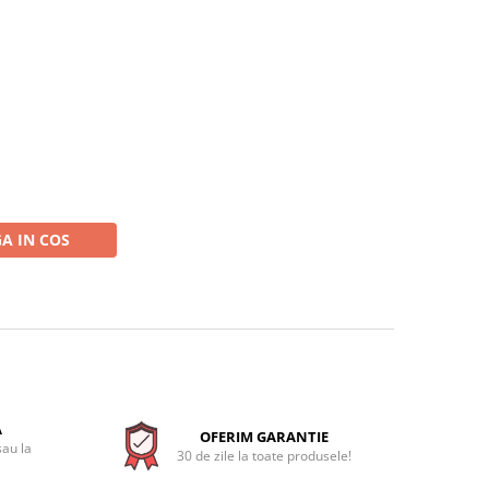
A IN COS
A
OFERIM GARANTIE
sau la
30 de zile la toate produsele!