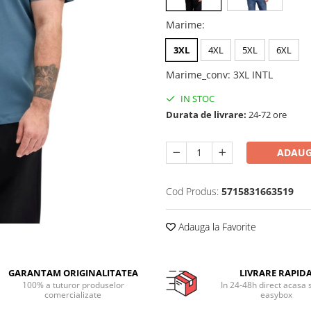
Marime
:
3XL
4XL
5XL
6XL
Marime_conv
:
3XL INTL
IN STOC
Durata de livrare:
24-72 ore
ADAUG
Cod Produs:
5715831663519
Adauga la Favorite
GARANTAM ORIGINALITATEA
LIVRARE RAPID
100% a tuturor produselor
In 24-48h direct acasa 
comercializate
easybox