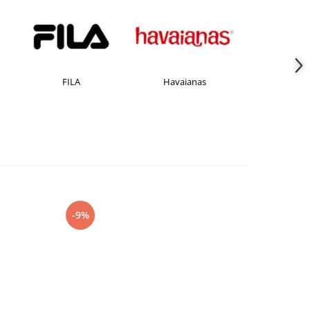
FILA
Havaianas
JACK &JONE
-9%
-27%