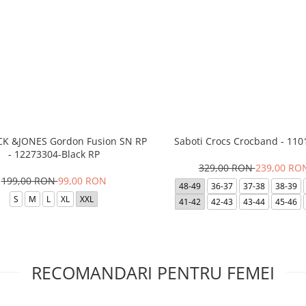
ACK &JONES Gordon Fusion SN RP
Saboti Crocs Crocband - 110
- 12273304-Black RP
329,00 RON
239,00 RO
199,00 RON
99,00 RON
48-49
36-37
37-38
38-39
S
M
L
XL
XXL
41-42
42-43
43-44
45-46
RECOMANDARI PENTRU FEMEI