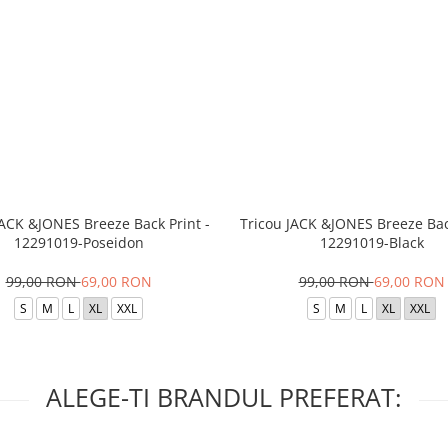
JACK &JONES Breeze Back Print -
Tricou JACK &JONES Breeze Back
12291019-Poseidon
12291019-Black
99,00 RON
69,00 RON
99,00 RON
69,00 RON
S
M
L
XL
XXL
S
M
L
XL
XXL
ALEGE-TI BRANDUL PREFERAT: