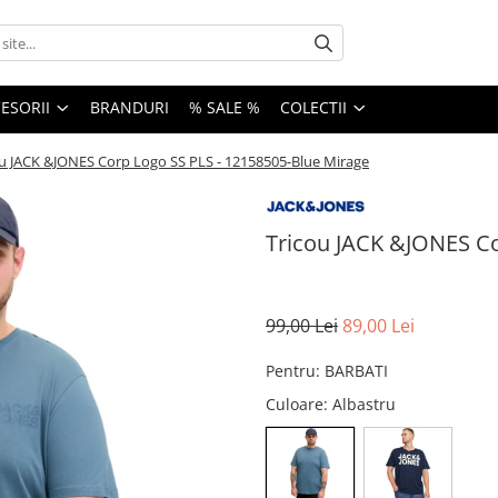
ESORII
BRANDURI
% SALE %
COLECTII
ou JACK &JONES Corp Logo SS PLS - 12158505-Blue Mirage
Tricou JACK &JONES Co
99,00 Lei
89,00 Lei
Pentru
:
BARBATI
Culoare
: Albastru