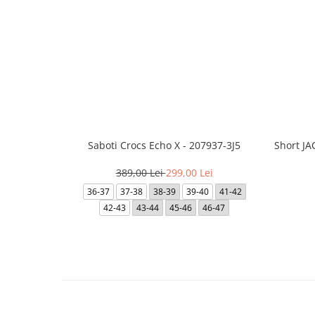
Saboti Crocs Echo X - 207937-3J5
Short J
389,00 Lei
299,00 Lei
36-37
37-38
38-39
39-40
41-42
42-43
43-44
45-46
46-47