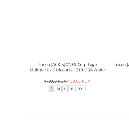
Tricou JACK &JONES Corp Logo
Tricou 
Multipack - 3 tricouri - 12191330-White
179,00 RON
159,00 RON
S
M
L
XL
XXL