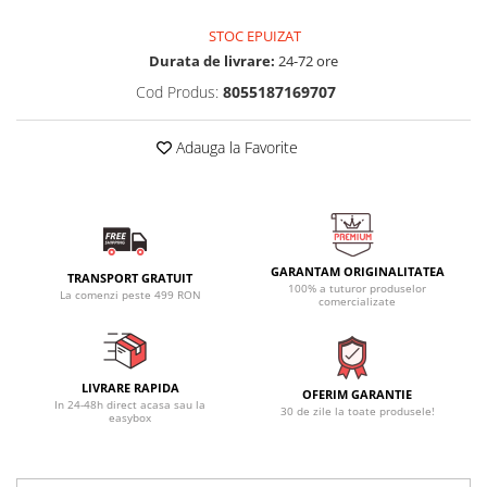
STOC EPUIZAT
Durata de livrare:
24-72 ore
Cod Produs:
8055187169707
Adauga la Favorite
GARANTAM ORIGINALITATEA
TRANSPORT GRATUIT
100% a tuturor produselor
La comenzi peste 499 RON
comercializate
LIVRARE RAPIDA
OFERIM GARANTIE
In 24-48h direct acasa sau la
30 de zile la toate produsele!
easybox