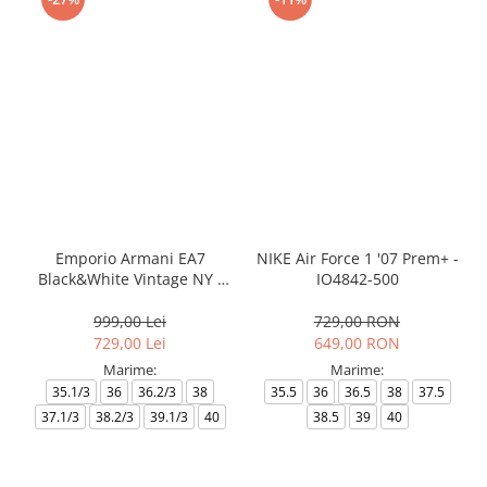
Emporio Armani EA7
NIKE Air Force 1 '07 Prem+ -
Black&White Vintage NY -
IO4842-500
AF18609-7X000541-MZ926
999,00 Lei
729,00 RON
729,00 Lei
649,00 RON
Marime:
Marime:
35.1/3
36
36.2/3
38
35.5
36
36.5
38
37.5
37.1/3
38.2/3
39.1/3
40
38.5
39
40