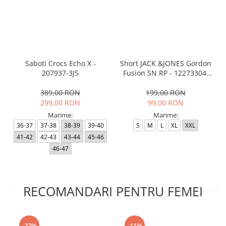
Saboti Crocs Echo X -
Short JACK &JONES Gordon
207937-3J5
Fusion SN RP - 12273304-
Black RP
389,00 RON
199,00 RON
299,00 RON
99,00 RON
Marime:
Marime:
36-37
37-38
38-39
39-40
S
M
L
XL
XXL
41-42
42-43
43-44
45-46
46-47
RECOMANDARI PENTRU FEMEI
-27%
-11%