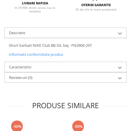
LIVRARE RAPIDA
OFERIM GARANTIE
In 24-48h direct acasa sau la
30 de zile la toate produsele!
easybox
Descriere
Short barbati NIKE Club BB GX, bej - FN3906-297
Informatii conformitate produs
Caracteristici
Review-uri
(0)
PRODUSE SIMILARE
-50%
-50%