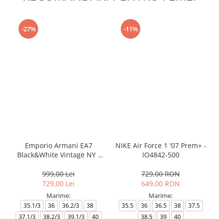
-27%
-11%
Emporio Armani EA7
NIKE Air Force 1 '07 Prem+ -
Black&White Vintage NY -
IO4842-500
AF18609-7X000541-MZ926
999,00 Lei
729,00 RON
729,00 Lei
649,00 RON
Marime:
Marime:
35.1/3
36
36.2/3
38
35.5
36
36.5
38
37.5
37.1/3
38.2/3
39.1/3
40
38.5
39
40