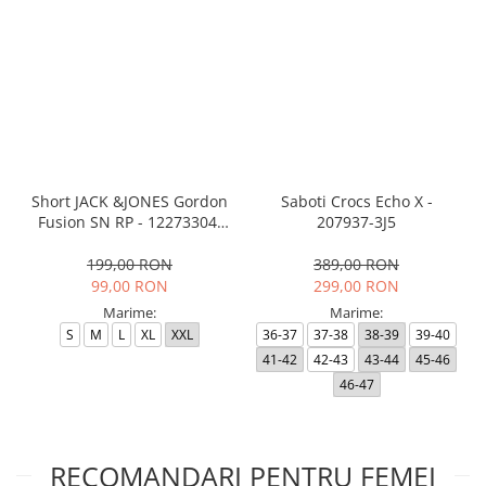
Short JACK &JONES Gordon
Saboti Crocs Echo X -
Fusion SN RP - 12273304-
207937-3J5
Black RP
199,00 RON
389,00 RON
99,00 RON
299,00 RON
Marime:
Marime:
S
M
L
XL
XXL
36-37
37-38
38-39
39-40
41-42
42-43
43-44
45-46
46-47
RECOMANDARI PENTRU FEMEI