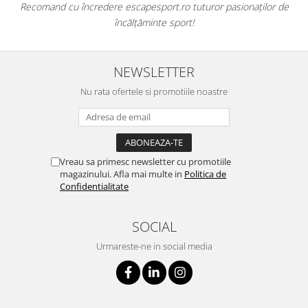
mand cu încredere escapesport.ro tuturor pasionaților de
Aceștia 
încălțăminte sport!
NEWSLETTER
Nu rata ofertele si promotiile noastre
Vreau sa primesc newsletter cu promotiile
magazinului. Afla mai multe in
Politica de
Confidentialitate
SOCIAL
Urmareste-ne in social media