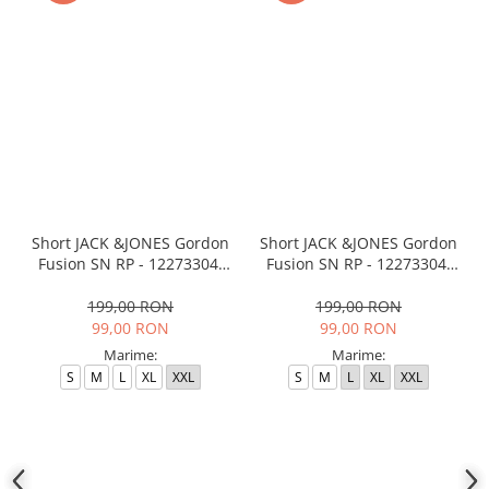
Short JACK &JONES Gordon
Short JACK &JONES Gordon
Fusion SN RP - 12273304-
Fusion SN RP - 12273304-
Black RP
Outer Space RP
199,00 RON
199,00 RON
99,00 RON
99,00 RON
Marime:
Marime:
S
M
L
XL
XXL
S
M
L
XL
XXL