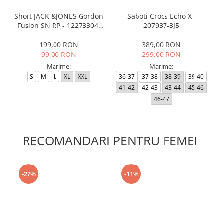
Short JACK &JONES Gordon
Saboti Crocs Echo X -
Fusion SN RP - 12273304-
207937-3J5
Black RP
199,00 RON
389,00 RON
99,00 RON
299,00 RON
Marime:
Marime:
S
M
L
XL
XXL
36-37
37-38
38-39
39-40
41-42
42-43
43-44
45-46
46-47
RECOMANDARI PENTRU FEMEI
-27%
-11%