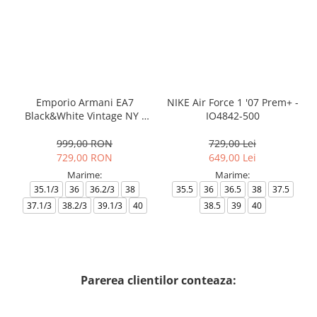
Emporio Armani EA7
NIKE Air Force 1 '07 Prem+ -
Black&White Vintage NY -
IO4842-500
AF18609-7X000541-MZ926
999,00 RON
729,00 Lei
729,00 RON
649,00 Lei
Marime:
Marime:
35.1/3
36
36.2/3
38
35.5
36
36.5
38
37.5
37.1/3
38.2/3
39.1/3
40
38.5
39
40
Parerea clientilor conteaza: