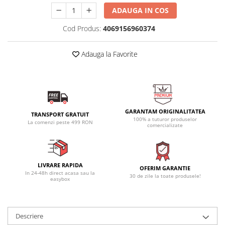
ADAUGA IN COS
Cod Produs:
4069156960374
Adauga la Favorite
GARANTAM ORIGINALITATEA
TRANSPORT GRATUIT
100% a tuturor produselor
La comenzi peste 499 RON
comercializate
LIVRARE RAPIDA
OFERIM GARANTIE
In 24-48h direct acasa sau la
30 de zile la toate produsele!
easybox
Descriere