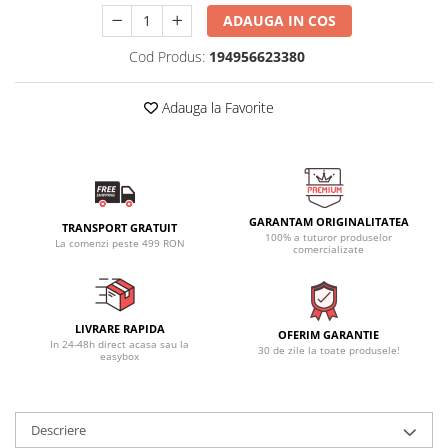
ADAUGA IN COS
Cod Produs:
194956623380
Adauga la Favorite
GARANTAM ORIGINALITATEA
TRANSPORT GRATUIT
100% a tuturor produselor
La comenzi peste 499 RON
comercializate
LIVRARE RAPIDA
OFERIM GARANTIE
In 24-48h direct acasa sau la
30 de zile la toate produsele!
easybox
Descriere