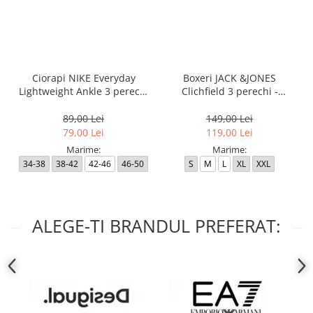
Ciorapi NIKE Everyday
Boxeri JACK &JONES
Lightweight Ankle 3 perechi
Clichfield 3 perechi -
- SX7677-100
12113943-Burgundy
89,00 Lei
149,00 Lei
79,00 Lei
119,00 Lei
Marime:
Marime:
34-38
38-42
42-46
46-50
S
M
L
XL
XXL
ALEGE-TI BRANDUL PREFERAT: