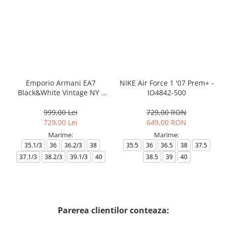
Emporio Armani EA7
NIKE Air Force 1 '07 Prem+ -
Black&White Vintage NY -
IO4842-500
AF18609-7X000541-MZ926
999,00 Lei
729,00 RON
729,00 Lei
649,00 RON
Marime:
Marime:
35.1/3
36
36.2/3
38
35.5
36
36.5
38
37.5
37.1/3
38.2/3
39.1/3
40
38.5
39
40
Parerea clientilor conteaza: