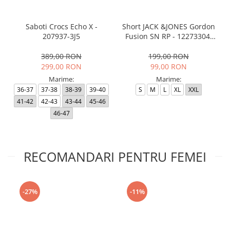
Saboti Crocs Echo X -
Short JACK &JONES Gordon
207937-3J5
Fusion SN RP - 12273304-
Black RP
389,00 RON
199,00 RON
299,00 RON
99,00 RON
Marime:
Marime:
36-37
37-38
38-39
39-40
S
M
L
XL
XXL
41-42
42-43
43-44
45-46
46-47
RECOMANDARI PENTRU FEMEI
-27%
-11%