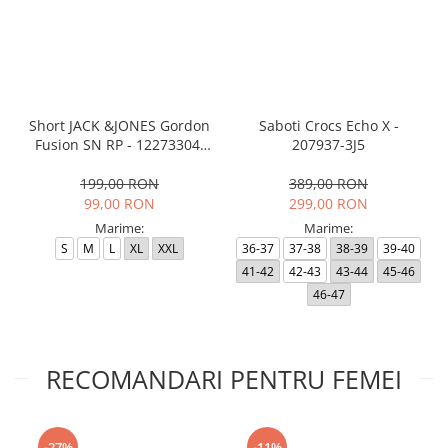
Short JACK &JONES Gordon
Saboti Crocs Echo X -
Fusion SN RP - 12273304-
207937-3J5
Black RP
199,00 RON
389,00 RON
99,00 RON
299,00 RON
Marime:
Marime:
S
M
L
XL
XXL
36-37
37-38
38-39
39-40
41-42
42-43
43-44
45-46
46-47
RECOMANDARI PENTRU FEMEI
-27%
-11%