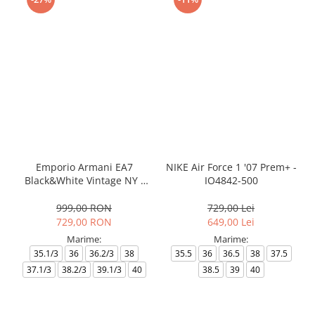
Emporio Armani EA7
NIKE Air Force 1 '07 Prem+ -
Black&White Vintage NY -
IO4842-500
AF18609-7X000541-MZ926
999,00 RON
729,00 Lei
729,00 RON
649,00 Lei
Marime:
Marime:
35.1/3
36
36.2/3
38
35.5
36
36.5
38
37.5
37.1/3
38.2/3
39.1/3
40
38.5
39
40