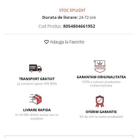
STOC EPUIZAT
Durata de livrare:
24-72 ore
Cod Produs:
8054804661952
Adauga la Favorite
GARANTAM ORIGINALITATEA
TRANSPORT GRATUIT
100% a tuturor produselor
La comenzi peste 499 RON
comercializate
LIVRARE RAPIDA
OFERIM GARANTIE
In 24-48h direct acasa sau la
30 de zile la toate produsele!
easybox