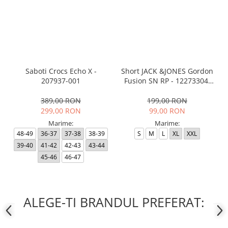
Saboti Crocs Echo X -
Short JACK &JONES Gordon
207937-001
Fusion SN RP - 12273304-
Black RP
389,00 RON
199,00 RON
299,00 RON
99,00 RON
Marime:
Marime:
48-49
36-37
37-38
38-39
S
M
L
XL
XXL
39-40
41-42
42-43
43-44
45-46
46-47
ALEGE-TI BRANDUL PREFERAT: