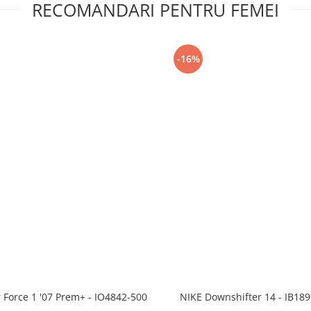
RECOMANDARI PENTRU FEMEI
-16%
r Force 1 '07 Prem+ - IO4842-500
NIKE Downshifter 14 - IB18