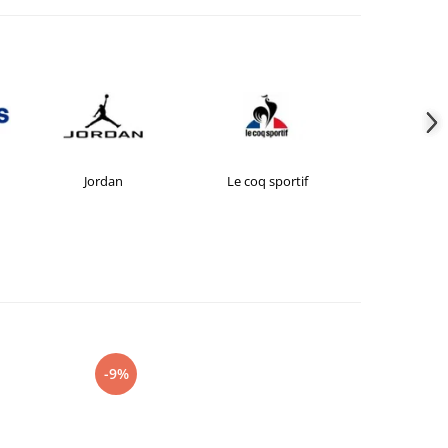
Jordan
Le coq sportif
New Bal
-9%
-27%