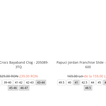
 Crocs Bayaband Clog - 205089-
Papuci Jordan Franchise Slide 
3TQ
600
329,00 RON
239,00 RON
169,00 Lei
de la 159,00 L
9
39-40
41-42
42-43
43-44
49.5
40
41
42.5
44
45
45-46
46-47
48.5