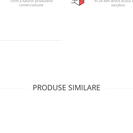
100% a tuturor produselor
In 24-48h direct acasa 
comercializate
easybox
PRODUSE SIMILARE