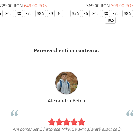
729,00 RON
649,00 RON
369,00 RON
309,00 RO
6
36.5
38
37.5
38.5
39
40
35.5
36
36.5
38
37.5
38.5
40.5
Parerea clientilor conteaza:
Alexandru Petcu
Am comandat 2 hanorace Nike. Se simt și arată exact ca în