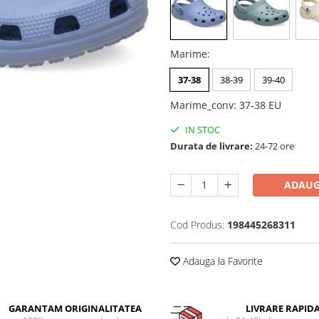
Marime
:
37-38
38-39
39-40
Marime_conv
:
37-38 EU
IN STOC
Durata de livrare:
24-72 ore
ADAUG
Cod Produs:
198445268311
Adauga la Favorite
GARANTAM ORIGINALITATEA
LIVRARE RAPID