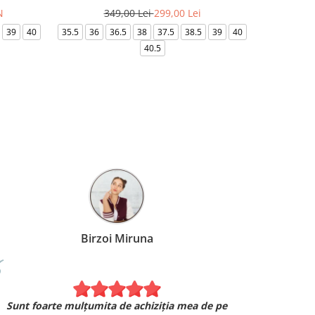
N
349,00 Lei
299,00 Lei
32
39
40
35.5
36
36.5
38
37.5
38.5
39
40
36-
40.5
Birzoi Miruna
Experiența 
Sunt foarte mulțumita de achiziția mea de pe