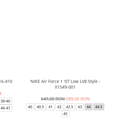
16-410
NIKE Air Force 1 '07 Low LV8 Style -
Saboti Cr
II1549-001
N
649,00 RON
589,00 RON
32
39-40
40
40.5
41
42
42.5
43
44
44.5
48-49
46-47
45