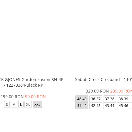
ACK &JONES Gordon Fusion SN RP
Saboti Crocs Crocband - 110
- 12273304-Black RP
329,00 RON
239,00 RO
199,00 RON
99,00 RON
48-49
36-37
37-38
38-39
S
M
L
XL
XXL
41-42
42-43
43-44
45-46