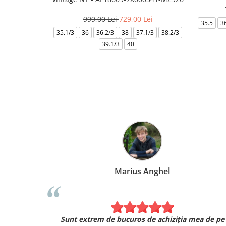
999,00 Lei
729,00 Lei
35.5
3
35.1/3
36
36.2/3
38
37.1/3
38.2/3
39.1/3
40
Marius Anghel
Sunt extrem de bucuros de achiziția mea de pe