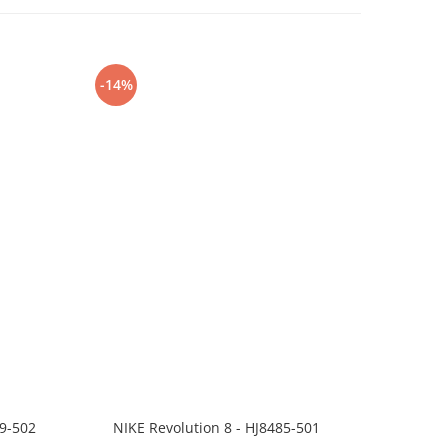
-14%
-24%
99-502
NIKE Revolution 8 - HJ8485-501
Saboti 