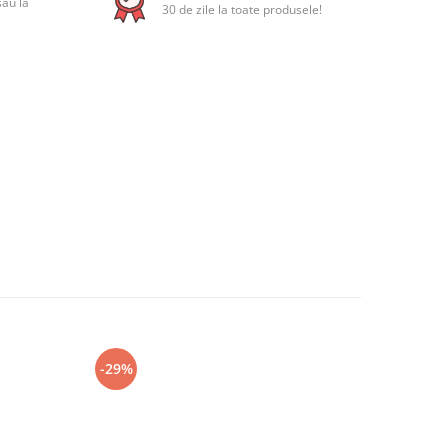
sau la
30 de zile la toate produsele!
-29%
-27%