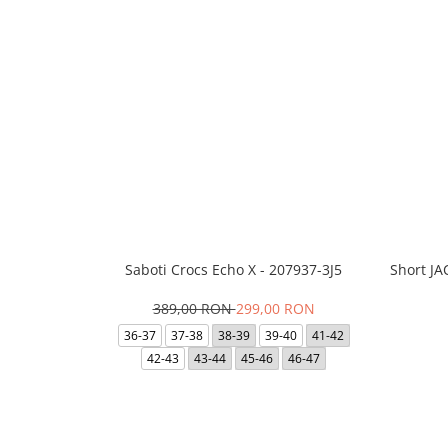
Saboti Crocs Echo X - 207937-3J5
Short J
389,00 RON
299,00 RON
36-37
37-38
38-39
39-40
41-42
42-43
43-44
45-46
46-47