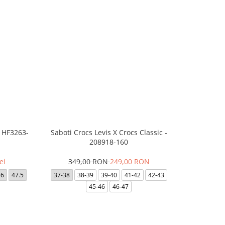
- HF3263-
Saboti Crocs Levis X Crocs Classic -
Saboti 
208918-160
3
ei
349,00 RON
249,00 RON
36-37
46
47.5
37-38
38-39
39-40
41-42
42-43
42-
45-46
46-47