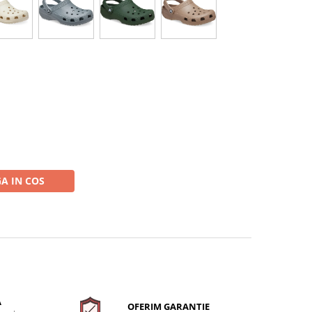
A IN COS
A
OFERIM GARANTIE