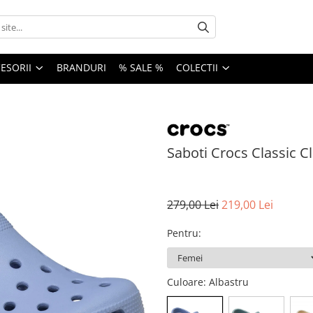
ESORII
BRANDURI
% SALE %
COLECTII
Saboti Crocs Classic C
279,00 Lei
219,00 Lei
Pentru
:
Culoare
: Albastru