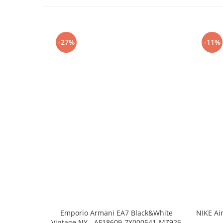
-27%
-11%
Emporio Armani EA7 Black&White
NIKE Ai
Vintage NY - AF18609-7X000541-MZ926