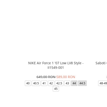
NIKE Air Force 1 '07 Low LV8 Style -
Saboti
II1549-001
649,00 RON
589,00 RON
40
40.5
41
42
42.5
43
44
44.5
48-4
45