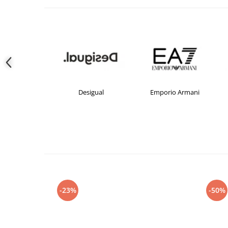
crocs
Desigual
Emporio Armani
-23%
-50%