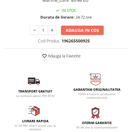
Marime_conv
:
45-46 EU
IN STOC
Durata de livrare:
24-72 ore
ADAUGA IN COS
Cod Produs:
196265500925
Adauga la Favorite
GARANTAM ORIGINALITATEA
TRANSPORT GRATUIT
100% a tuturor produselor
La comenzi peste 499 RON
comercializate
LIVRARE RAPIDA
OFERIM GARANTIE
In 24-48h direct acasa sau la
30 de zile la toate produsele!
easybox