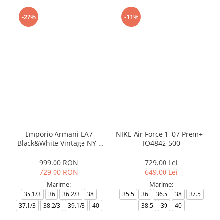
-27%
-11%
Emporio Armani EA7
NIKE Air Force 1 '07 Prem+ -
Black&White Vintage NY -
IO4842-500
AF18609-7X000541-MZ926
999,00 RON
729,00 Lei
729,00 RON
649,00 Lei
Marime:
Marime:
35.1/3
36
36.2/3
38
35.5
36
36.5
38
37.5
37.1/3
38.2/3
39.1/3
40
38.5
39
40