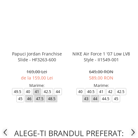
Papuci Jordan Franchise
NIKE Air Force 1 '07 Low LV8
Slide - HF3263-600
Style - II1549-001
169,00 Lei
649,00 RON
de la 159,00 Lei
589,00 RON
Marime:
Marime:
49.5
40
41
42.5
44
40
40.5
41
42
42.5
45
46
47.5
48.5
43
44
44.5
45
ALEGE-TI BRANDUL PREFERAT: