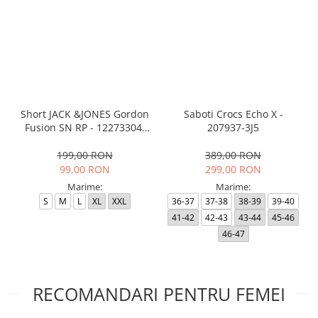
Short JACK &JONES Gordon
Saboti Crocs Echo X -
Fusion SN RP - 12273304-
207937-3J5
Black RP
199,00 RON
389,00 RON
99,00 RON
299,00 RON
Marime:
Marime:
S
M
L
XL
XXL
36-37
37-38
38-39
39-40
41-42
42-43
43-44
45-46
46-47
RECOMANDARI PENTRU FEMEI