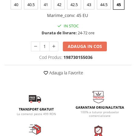
40
40.5
41
42
42.5
43
44.5
45
Marime_conv
:
45 EU
IN STOC
Durata de livrare:
24-72 ore
ADAUGA IN COS
Cod Produs:
198730155036
Adauga la Favorite
GARANTAM ORIGINALITATEA
TRANSPORT GRATUIT
100% a tuturor produselor
La comenzi peste 499 RON
comercializate