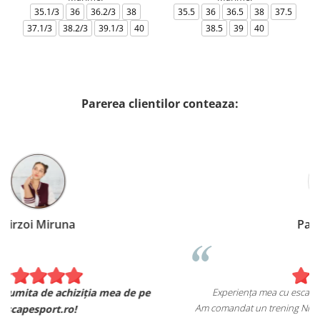
35.1/3
36
36.2/3
38
35.5
36
36.5
38
37.5
37.1/3
38.2/3
39.1/3
40
38.5
39
40
Parerea clientilor conteaza:
Patrascu Silvia
Experiența mea cu escapesport.ro a fost una foarte pozitivă!
Am comandat un trening Nike, și pot spune că sunt foarte mulțumita