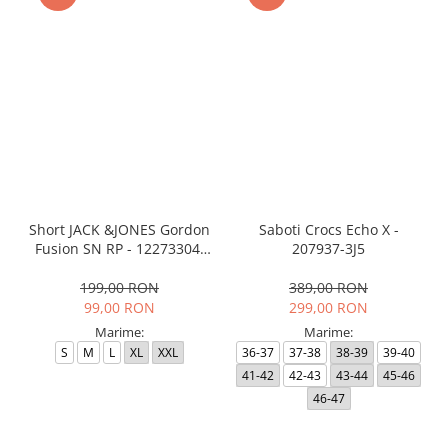
Short JACK &JONES Gordon
Saboti Crocs Echo X -
Fusion SN RP - 12273304-
207937-3J5
Black RP
199,00 RON
389,00 RON
99,00 RON
299,00 RON
Marime:
Marime:
S
M
L
XL
XXL
36-37
37-38
38-39
39-40
41-42
42-43
43-44
45-46
46-47