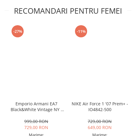
RECOMANDARI PENTRU FEMEI
-27%
-11%
Emporio Armani EA7
NIKE Air Force 1 '07 Prem+ -
Black&White Vintage NY -
IO4842-500
AF18609-7X000541-MZ926
999,00 RON
729,00 RON
729,00 RON
649,00 RON
Marime:
Marime: