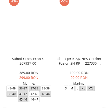
-23%
-50%
Saboti Crocs Echo X -
Short JACK &JONES Gordon
207937-001
Fusion SN RP - 12273304-
Black RP
389,00 RON
199,00 RON
299,00 RON
99,00 RON
Marime:
Marime:
48-49
36-37
37-38
38-39
S
M
L
XL
XXL
39-40
41-42
42-43
43-44
45-46
46-47