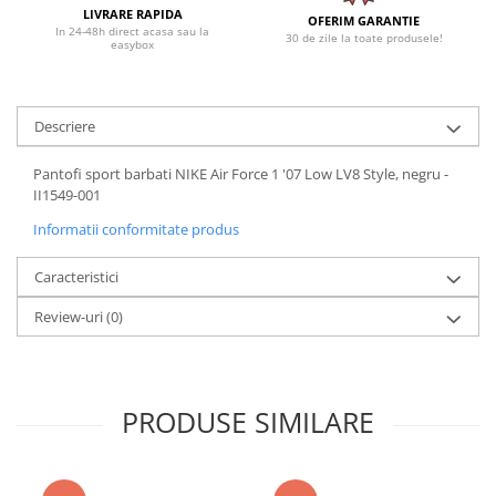
LIVRARE RAPIDA
OFERIM GARANTIE
In 24-48h direct acasa sau la
30 de zile la toate produsele!
easybox
Descriere
Pantofi sport barbati NIKE Air Force 1 '07 Low LV8 Style, negru -
II1549-001
Informatii conformitate produs
Caracteristici
Review-uri
(0)
PRODUSE SIMILARE