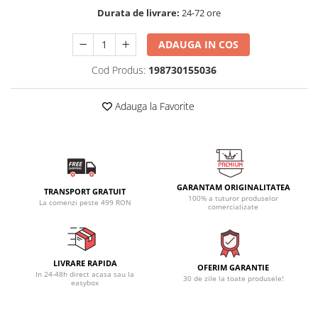
Durata de livrare:
24-72 ore
ADAUGA IN COS
Cod Produs:
198730155036
Adauga la Favorite
GARANTAM ORIGINALITATEA
TRANSPORT GRATUIT
100% a tuturor produselor
La comenzi peste 499 RON
comercializate
LIVRARE RAPIDA
OFERIM GARANTIE
In 24-48h direct acasa sau la
30 de zile la toate produsele!
easybox