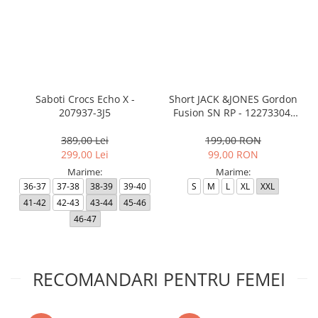
Saboti Crocs Echo X -
Short JACK &JONES Gordon
207937-3J5
Fusion SN RP - 12273304-
Black RP
389,00 Lei
199,00 RON
299,00 Lei
99,00 RON
Marime:
Marime:
36-37
37-38
38-39
39-40
S
M
L
XL
XXL
41-42
42-43
43-44
45-46
46-47
RECOMANDARI PENTRU FEMEI