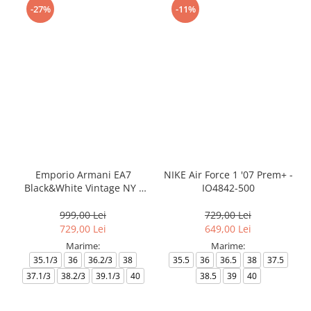
-27%
-11%
Emporio Armani EA7
NIKE Air Force 1 '07 Prem+ -
Black&White Vintage NY -
IO4842-500
AF18609-7X000541-MZ926
999,00 Lei
729,00 Lei
729,00 Lei
649,00 Lei
Marime:
Marime:
35.1/3
36
36.2/3
38
35.5
36
36.5
38
37.5
37.1/3
38.2/3
39.1/3
40
38.5
39
40