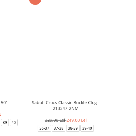
-501
Saboti Crocs Classic Buckle Clog -
Skechers B
213347-2NM
N
329,00 Lei
249,00 Lei
3
39
40
36-37
37-38
38-39
39-40
35.5
36