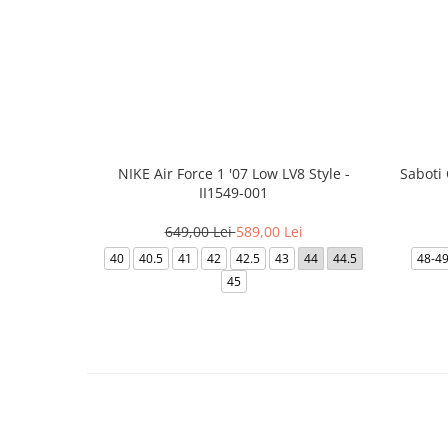
NIKE Air Force 1 '07 Low LV8 Style -
Saboti
II1549-001
649,00 Lei
589,00 Lei
40
40.5
41
42
42.5
43
44
44.5
48-4
45