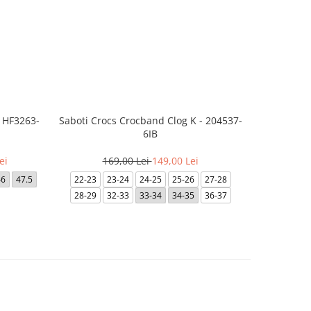
- HF3263-
Saboti Crocs Crocband Clog K - 204537-
Saboti 
6IB
3
ei
169,00 Lei
149,00 Lei
36-37
46
47.5
22-23
23-24
24-25
25-26
27-28
42-
28-29
32-33
33-34
34-35
36-37