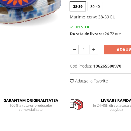
38-39
39-40
Marime_conv
:
38-39 EU
IN STOC
Durata de livrare:
24-72 ore
ADAUG
Cod Produs:
196265500970
Adauga la Favorite
GARANTAM ORIGINALITATEA
LIVRARE RAPID
100% a tuturor produselor
In 24-48h direct acasa 
comercializate
easybox