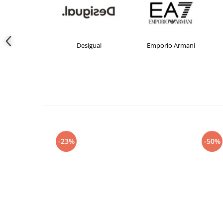
crocs
Desigual
Emporio Armani
-23%
-50%