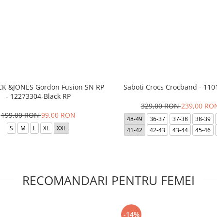
ACK &JONES Gordon Fusion SN RP
Saboti Crocs Crocband - 110
- 12273304-Black RP
329,00 RON
239,00 RO
199,00 RON
99,00 RON
48-49
36-37
37-38
38-39
S
M
L
XL
XXL
41-42
42-43
43-44
45-46
RECOMANDARI PENTRU FEMEI
-14%