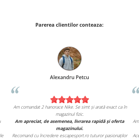
Parerea clientilor conteaza:
Alexandru Petcu
Am comandat 2 hanorace Nike. Se simt și arată exact ca în
magazinul fizic.
u
Am apreciat, de asemenea, livrarea rapidă și oferta
Am 
magazinului.
le
Recomand cu încredere escapesport.ro tuturor pasionaților
Ace