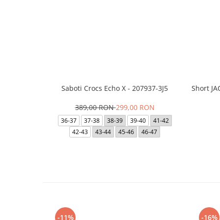
Saboti Crocs Echo X - 207937-3J5
Short J
389,00 RON
299,00 RON
36-37
37-38
38-39
39-40
41-42
42-43
43-44
45-46
46-47
-11%
-16%