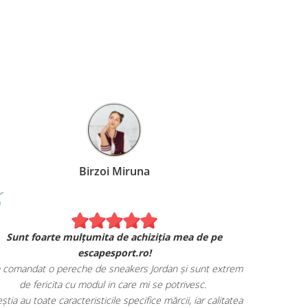
Birzoi Miruna
Experiența 
Sunt foarte mulțumita de achiziția mea de pe
Am comand
escapesport.ro!
mulțumita d
comandat o pereche de sneakers Jordan și sunt extrem
Livrarea
de fericita cu modul in care mi se potrivesc.
știa au toate caracteristicile specifice mărcii, iar calitatea