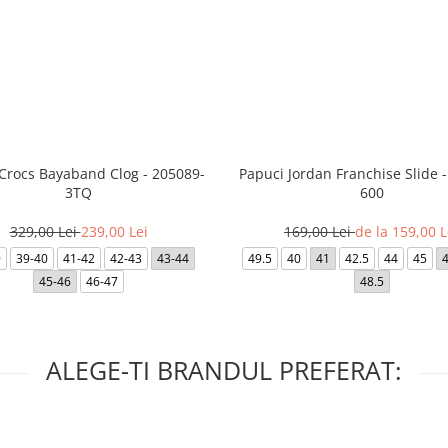
 Crocs Bayaband Clog - 205089-
Papuci Jordan Franchise Slide 
3TQ
600
329,00 Lei
239,00 Lei
169,00 Lei
de la 159,00 L
9
39-40
41-42
42-43
43-44
49.5
40
41
42.5
44
45
45-46
46-47
48.5
ALEGE-TI BRANDUL PREFERAT: