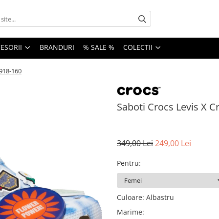
ESORII
BRANDURI
% SALE %
COLECTII
8918-160
Saboti Crocs Levis X C
349,00 Lei
249,00 Lei
Pentru
:
Culoare
:
Albastru
Marime
: