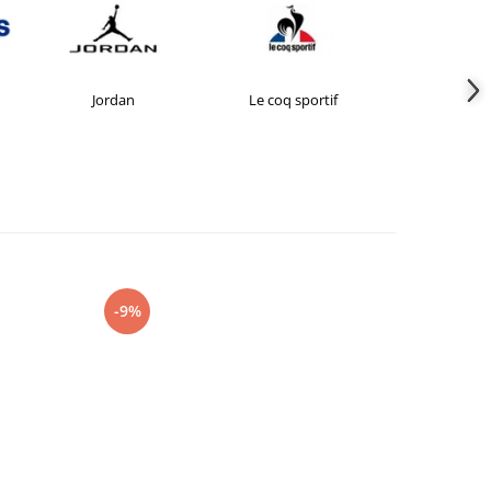
Jordan
Le coq sportif
New Bal
-9%
-27%