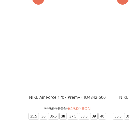
NIKE Air Force 1 '07 Prem+ - IO4842-500
NIKE
729,00 RON
649,00 RON
35.5
36
36.5
38
37.5
38.5
39
40
35.5
3