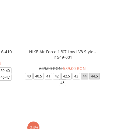
16-410
NIKE Air Force 1 '07 Low LV8 Style -
Saboti Cr
II1549-001
N
649,00 RON
589,00 RON
32
39-40
40
40.5
41
42
42.5
43
44
44.5
48-49
46-47
45
-24%
-8%