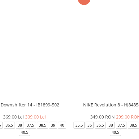
 Downshifter 14 - IB1899-502
NIKE Revolution 8 - HJ8485
369,00 Lei
309,00 Lei
349,00 RON
299,00 RO
6
36.5
38
37.5
38.5
39
40
35.5
36
36.5
38
37.5
38.5
40.5
40.5