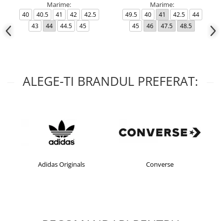
Marime:
Marime:
40
40.5
41
42
42.5
49.5
40
41
42.5
44
43
44
44.5
45
45
46
47.5
48.5
ALEGE-TI BRANDUL PREFERAT:
Adidas Originals
Converse