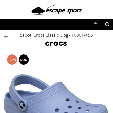
BĂRBAŢI
FEMEI
COPII
ACCESORII
Colectii
ÎNCĂLȚĂMINTE
ÎNCĂLȚĂMINTE
ÎNCĂLȚĂMINTE
RUCSACURI
NIKE
Saboti Crocs Classic Clog - 10001-453
PANTOFI SPORT
PANTOFI SPORT
PANTOFI SPORT
RUCSACURI DAMA FASHION
Air Force 1
GHETE ȘI BOCANCI SPORT
GHETE ȘI BOCANCI SPORT
GHETE ȘI BOCANCI SPORT
Uptempo
GENTI
ȘLAPI ȘI PAPUCI SPORT
ȘLAPI ȘI PAPUCI SPORT
ȘLAPI ȘI PAPUCI SPORT
Dunk
GENTI DAMA FASHION
ÎMBRĂCĂMINTE
ÎMBRĂCĂMINTE
ÎMBRĂCĂMINTE
Blazer
PORTOFELE
-22%
NOU
Tech Fleece
TRICOURI
TRICOURI
COLANTI
BORSETE
Furyosa
PANTALONI SCURȚI
PANTALONI SCURȚI
TRICOURI
CIORAPI
PUMA
TRENINGURI
COLANȚI
TRENINGURI
LENJERIE
HANORACE
ROCHII / FUSTE
HANORACE
Rebound
PANTALONI
HANORACE
BLUZE
ST Runner
CACIULI
BLUZE
TRENINGURI
PANTALONI
Carina
SEPCI
JACHETE ȘI GECI SPORT
BLUZE
JACHETE ȘI GECI SPORT
Karmen
BUSTIERE
VESTE
PANTALONI
VESTE
Mayze