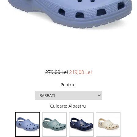
MINGI
MAIOURI
JACHETE ȘI GECI SPORT
PANTALONI SCURȚI
Graviton
crocs Jibbitz
CAMASI
VESTE
MAIOURI
Emporio Armani EA7
BLUGI
MAIOURI
BLUGI LUNGI
FULARE
Ultimate Kombat
BLUGI SCURTI
Black&White
SETURI CADOU
Classic Sneakers
MANUSI
Crusher
Core Identity
Visibility
Incaltaminte Pro Running
279,00 Lei
219,00 Lei
Ghete baschet
Pentru
:
Ghete fotbal
Geci de iarna
Jachete de primavara-toamna
Culoare
: Albastru
Shorturi de baie