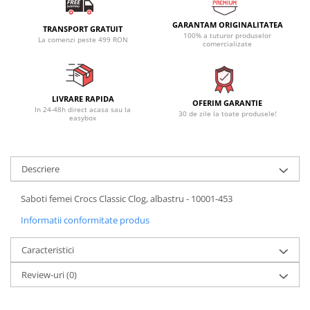
GARANTAM ORIGINALITATEA
TRANSPORT GRATUIT
100% a tuturor produselor
La comenzi peste 499 RON
comercializate
LIVRARE RAPIDA
OFERIM GARANTIE
In 24-48h direct acasa sau la
30 de zile la toate produsele!
easybox
Descriere
Saboti femei Crocs Classic Clog, albastru - 10001-453
Informatii conformitate produs
Caracteristici
Review-uri
(0)